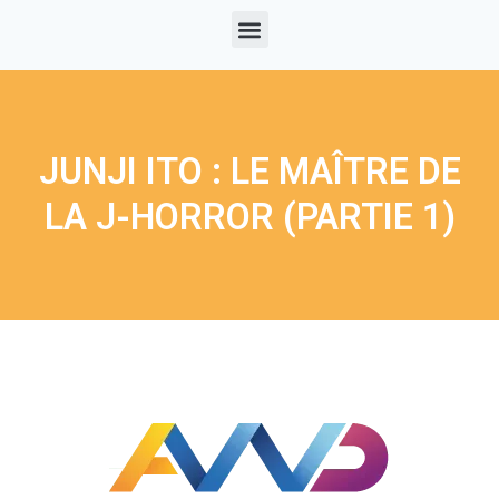
JUNJI ITO : LE MAÎTRE DE
LA J-HORROR (PARTIE 1)