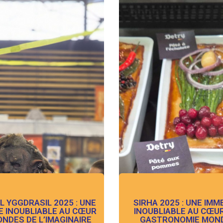
L YGGDRASIL 2025 : UNE
SIRHA 2025 : UNE IMM
E INOUBLIABLE AU CŒUR
INOUBLIABLE AU CŒUR
NDES DE L’IMAGINAIRE
GASTRONOMIE MOND