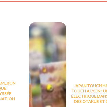
CAMERON
JAPAN TOUCH HA
QUE
TOUCH À LYON : 
DYSSÉE
ÉLECTRIQUE DAN
INATION
DES OTAKUS ET 