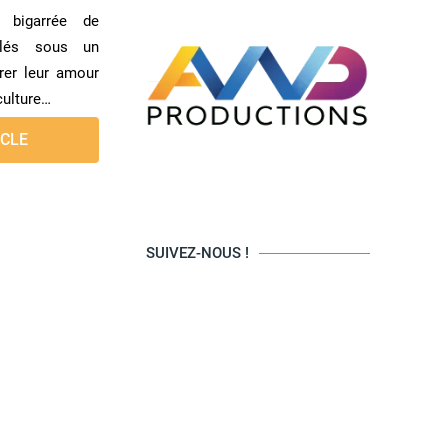
 bigarrée de
blés sous un
rer leur amour
culture…
ICLE
SUIVEZ-NOUS !