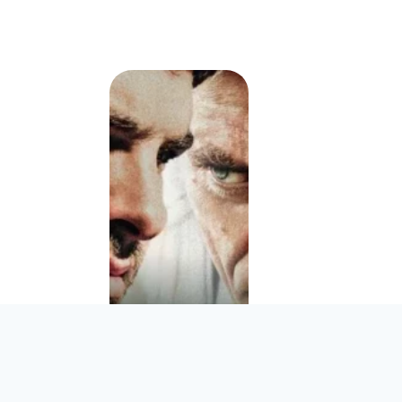
’AS PAS
S01E02 – POURQU
 EARTH
VU ? 99 H
éalisé par
« 99 Homes », réal