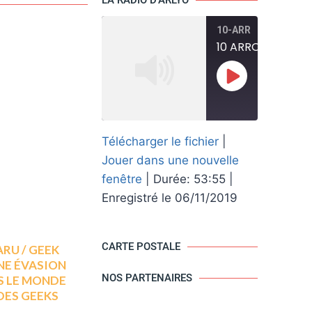
10-ARR
10 ARRONDISSEMEN
SUBSCRIBE
Télécharger le fichier
|
SHARE
Jouer dans une nouvelle
RSS FEED
LINK
fenêtre
|
Durée: 53:55
|
Enregistré le 06/11/2019
EMBED
CARTE POSTALE
RU / GEEK
UNE ÉVASION
NOS PARTENAIRES
S LE MONDE
DES GEEKS