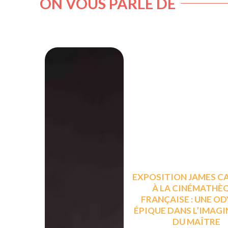
ON VOUS PARLE DE
EXPOSITION JAMES 
À LA CINÉMATHÈ
FRANÇAISE : UNE O
ÉPIQUE DANS L’IMAG
DU MAÎTRE