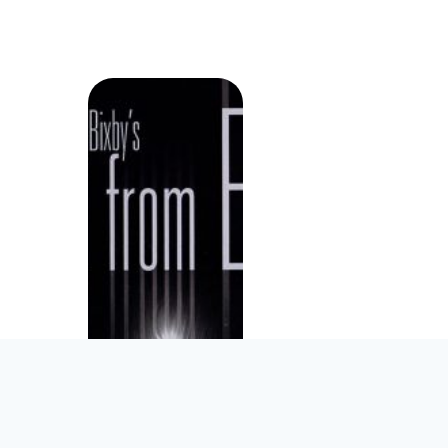
S01E03 – POURQUOI T
VU ? THE MAN FROM
« The Man from Earth », r