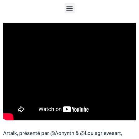
Artalk, présenté par @Aonynth & @Louisgrievesart,