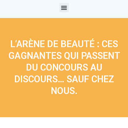
L’ARÈNE DE BEAUTÉ : CES
GAGNANTES QUI PASSENT
DU CONCOURS AU
DISCOURS… SAUF CHEZ
NOUS.