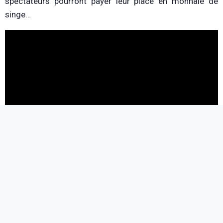
spectateurs pourront payer leur place en monnaie de
singe…
Parce qu’il n’y a pas que la presqu’île dans la vie, le 29
avril, on vous recommande d’aller faire un tour au
Théâtre Jean Marais
, à Saint Fons.
Les Sentinelles
, c’est
une tragédie burlesque écrite par Jacques Chambon, que
vous connaissez tous ou presque pour son rôle de Merlin