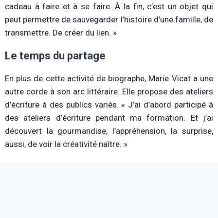
cadeau à faire et à se faire. À la fin, c’est un objet qui
peut permettre de sauvegarder l’histoire d’une famille, de
transmettre. De créer du lien. »
Le temps du partage
En plus de cette activité de biographe, Marie Vicat a une
autre corde à son arc littéraire. Elle propose des ateliers
d’écriture à des publics variés. « J’ai d’abord participé à
des ateliers d’écriture pendant ma formation. Et j’ai
découvert la gourmandise, l’appréhension, la surprise,
aussi, de voir la créativité naître. »
L’écrivaine parle de ces ateliers comme d’un espace de
liberté et de plaisir. « Beaucoup de gens ont un complexe
vis-à-vis de l’écriture. Ils écrivent dans le travail, mais ne
pensent pas être capables de le faire pour eux, sans