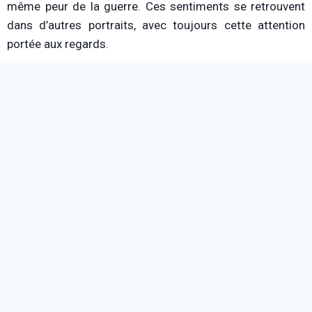
même peur de la guerre. Ces sentiments se retrouvent
dans d’autres portraits, avec toujours cette attention
portée aux regards.
Plus qu’un métier, une façon de vivre
Tout au long de l’exposition, l’artiste se livre dans une
série d’interviews. Il parle de son métier et des moments
les plus marquants qu’il a vécus. Ainsi, celui qui a
photographié la guerre et la misère aux quatre coins du
monde a été rattrapé par l’horreur dans sa propre ville,
New York. Le 11 septembre 2001, alors qu’il se réveille,
Steve McCurry est appelé par son assistante qui lui dit de
regarder par sa fenêtre. De là, il constate que les tours
du World Trade Center viennent d’être heurtées par deux
avions. Incapable de faire face à ce qu’il voit, il sort son
appareil, monte sur le toit et prend des photos, comme