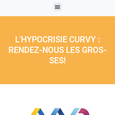
L’HYPOCRISIE CURVY :
RENDEZ-NOUS LES GROS-
SES!