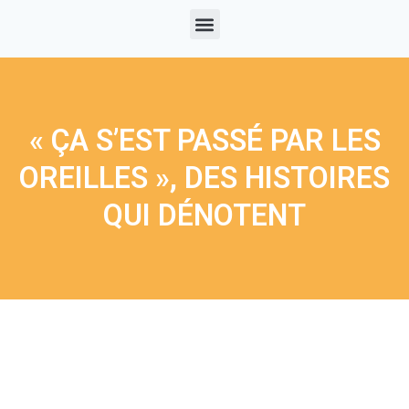
« ÇA S’EST PASSÉ PAR LES
OREILLES », DES HISTOIRES
QUI DÉNOTENT