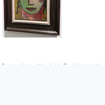
Dans ce même esprit, la galerie Le Réverbère expose des
photographes mexicains, cubains, belges et français.
Chaque artiste a une place dédiée dans la galerie,
permettant ainsi à chaque sensibilité de s’exprimer. En
tant que visiteur, nous percevons rapidement les
spécificités de chacun.