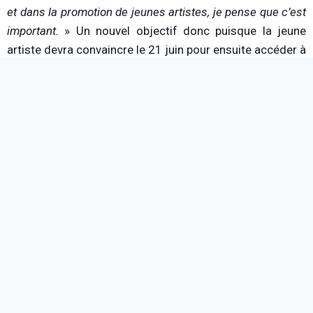
et dans la promotion de jeunes artistes, je pense que c’est
important.
» Un nouvel objectif donc puisque la jeune
artiste devra convaincre le 21 juin pour ensuite accéder à
la scène du festival.
On vous laisse découvrir un extrait de son premier EP. Un
petit avant-goût à seulement deux semaines du tremplin.
[su_youtube url= »https://www.youtube.com/watch?
v=dWPXfW3VSOg » width= »800″ responsive= »no »]
Et justement, Ysé ne compte pas s’arrêter en si bon
chemin ! En effet, après l’enregistrement d’un deuxième
EP qui sortira à la rentrée, elle compte bien aller le plus
loin possible. «
J’espère pouvoir continuer à avancer, à
rencontrer d’autres artistes, partir en tournée et bien sûr
vivre de mes chansons
», et c’est d’ailleurs tout ce qu’on
peut lui souhaiter !