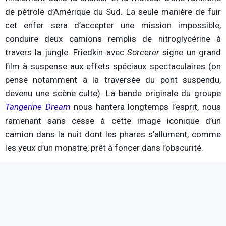
de pétrole d’Amérique du Sud. La seule manière de fuir
cet enfer sera d’accepter une mission impossible,
conduire deux camions remplis de nitroglycérine à
travers la jungle. Friedkin avec
Sorcerer
signe un grand
film à suspense aux effets spéciaux spectaculaires (on
pense notamment à la traversée du pont suspendu,
devenu une scène culte). La bande originale du groupe
Tangerine Dream
nous hantera longtemps l’esprit, nous
ramenant sans cesse à cette image iconique d’un
camion dans la nuit dont les phares s’allument, comme
les yeux d’un monstre, prêt à foncer dans l’obscurité.
La Chasse : cuir, queer, et petits
meurtres à New-York
Ce Festival mettait également à l’honneur un autre film