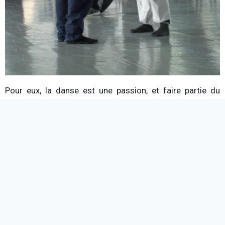
Pour eux, la danse est une passion, et faire partie du
Ballet de l’Opéra de Lyon leur permet de vivre de ce qu’ils
aiment le plus. Ils préfèrent donc ne pas penser à la suite,
mais avouent profiter de ces moments, se sentant
privilégiés d’exercer dans les excellentes conditions de
l’Opéra.
Malgré cet enthousiasme débordant, les danseurs
souffrent. La fatigue provoquée par un travail physique
intense et incessant tire sur les corps, parfois jusqu’à la
rupture. Certains doivent alors se retirer définitivement