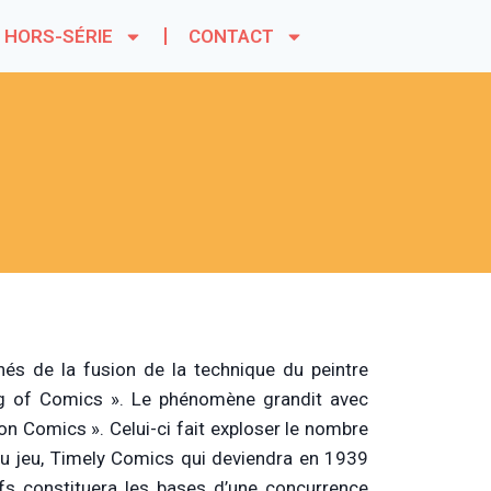
HORS-SÉRIE
CONTACT
és de la fusion de la technique du peintre
ing of Comics ». Le phénomène grandit avec
on Comics ». Celui-ci fait exploser le nombre
 du jeu, Timely Comics qui deviendra en 1939
fs constituera les bases d’une concurrence