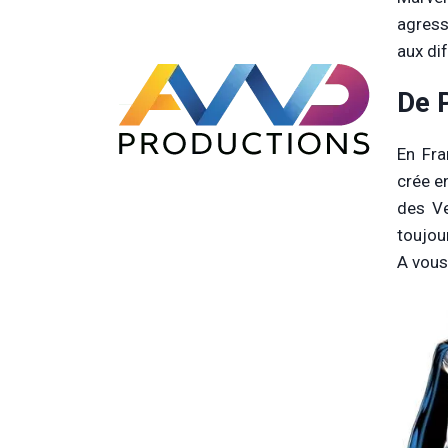
agress
aux di
De 
En Fra
crée e
des Ve
toujou
A vous