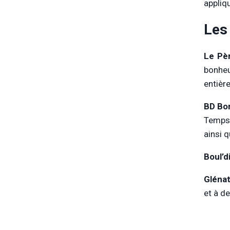
appliq
Les
Le Pè
bonheu
entièr
BD Bo
Temps-
ainsi 
Boul’d
Glénat
et à de