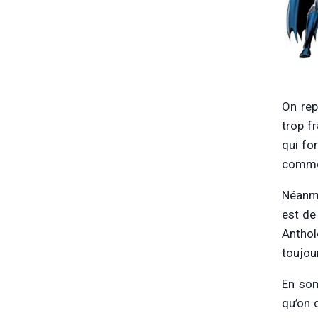
On rep
trop f
qui fo
comme 
Néanmo
est de
Anthol
toujou
En som
qu’on 