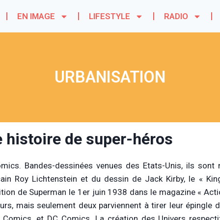
EN IMAGE
LIFESTYLE
RADIO
URBANISATION
 histoire de super-héros
mics. Bandes-dessinées venues des Etats-Unis, ils sont n
ain Roy Lichtenstein et du dessin de Jack Kirby, le « K
rition de Superman le 1er juin 1938 dans le magazine « Acti
eurs, mais seulement deux parviennent à tirer leur épingle
 Comics, et DC Comics. La création des Univers respecti