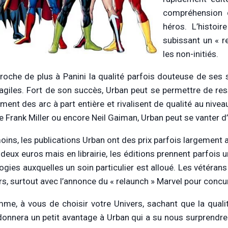
compréhension de
héros. L’histoir
subissant un « re
les non-initiés.
roche de plus à Panini la qualité parfois douteuse de ses
ragiles. Fort de son succès, Urban peut se permettre de re
rment des arc à part entière et rivalisent de qualité au niv
Frank Miller ou encore Neil Gaiman, Urban peut se vanter d’
ins, les publications Urban ont des prix parfois largement a
 deux euros mais en librairie, les éditions prennent parfois
ogies auxquelles un soin particulier est alloué. Les vétérans
rs, surtout avec l’annonce du « relaunch » Marvel pour concu
me, à vous de choisir votre Univers, sachant que la qual
donnera un petit avantage à Urban qui a su nous surprendre