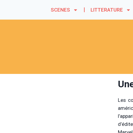
SCENES
LITTERATURE
Une
Les co
améric
l’appa
d’édit
Marvel