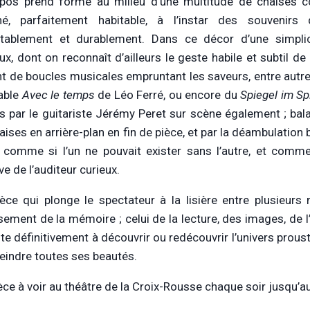
pos prend forme au milieu d’une multitude de chaises com
é, parfaitement habitable, à l’instar des souvenirs d
tablement et durablement. Dans ce décor d’une simplic
ux, dont on reconnaît d’ailleurs le geste habile et subtil d
nt de boucles musicales empruntant les saveurs, entre autr
table
Avec le temps
de Léo Ferré, ou encore du
Spiegel im S
is par le guitariste Jérémy Peret sur scène également ; bal
aises en arrière-plan en fin de pièce, et par la déambulation
 comme si l’un ne pouvait exister sans l’autre, et comme s
ve de l’auditeur curieux.
èce qui plonge le spectateur à la lisière entre plusieurs
sement de la mémoire ; celui de la lecture, des images, de l’
ite définitivement à découvrir ou redécouvrir l’univers prous
eindre toutes ses beautés.
èce à voir au théâtre de la Croix-Rousse chaque soir jusqu’