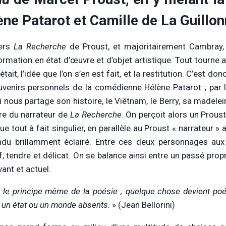
ne Patarot et Camille de La Guillon
vers
La Recherche
de Proust, et majoritairement Cambray, 
ormation en état d’œuvre et d’objet artistique. Tout tourne a
était, l’idée que l’on s’en est fait, et la restitution. C’est
uvenirs personnels de la comédienne Hélène Patarot ; par l’
ci nous partage son histoire, le Viêtnam, le Berry, sa madel
oire du narrateur de
La Recherche
. On perçoit alors un Proust
ue tout à fait singulier, en parallèle au Proust « narrateur » 
du brillamment éclairé. Entre ces deux personnages aux
if, tendre et délicat. On se balance ainsi entre un passé prop
vant et actuel.
t le principe même de la poésie ; quelque chose devient po
– un état ou un monde absents.
» (Jean Bellorini)