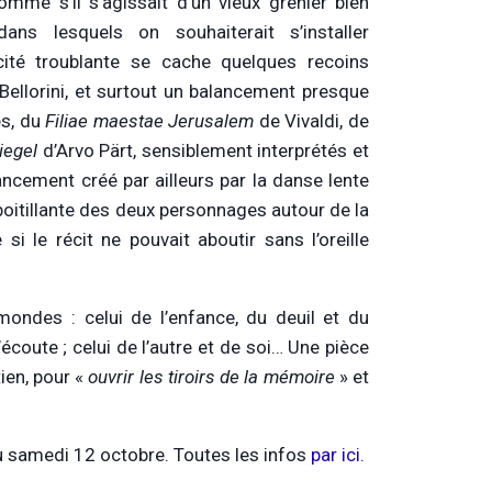
me s’il s’agissait d’un vieux grenier bien
ans lesquels on souhaiterait s’installer
ité troublante se cache quelques recoins
e Bellorini, et surtout un balancement presque
es, du
Filiae maestae Jerusalem
de Vivaldi, de
piegel
d’Arvo Pärt, sensiblement interprétés et
ancement créé par ailleurs par la danse lente
 boitillante des deux personnages autour de la
i le récit ne pouvait aboutir sans l’oreille
 mondes : celui de l’enfance, du deuil et du
écoute ; celui de l’autre et de soi… Une pièce
tien, pour «
ouvrir les tiroirs de la mémoire
» et
au samedi 12 octobre. Toutes les infos
par ici.