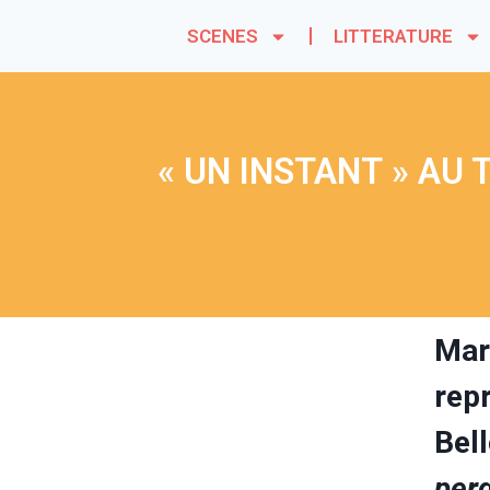
SCENES
LITTERATURE
« UN INSTANT » AU 
Mar
rep
Bell
per