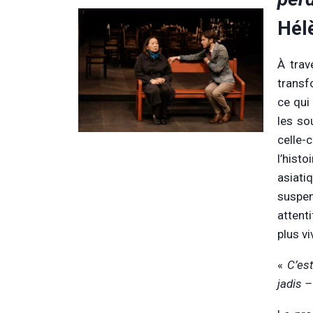
Hélè
À tra
transf
ce qui 
les so
celle-
l’hist
asiatiq
suspen
attent
plus vi
«
C’es
jadis 