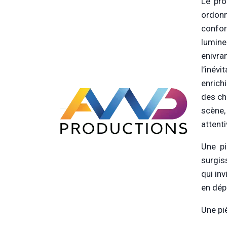
Le pro
ordonn
confor
lumine
enivra
l’inévi
enrich
des ch
scène,
attenti
Une pi
surgis
qui inv
en dép
Une pi