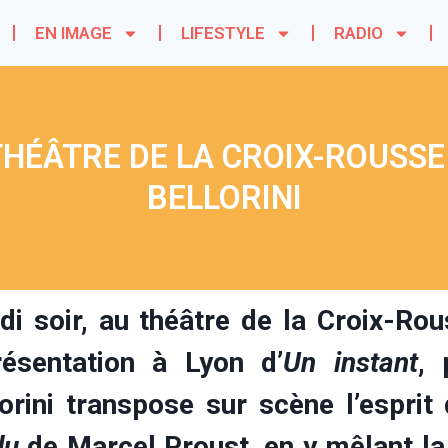
EN IMAGE
LIFESTYLE
RADIO
THÉÂTRE DE LA CROIX-ROUSSE
BELLORINI
di soir, au théâtre de la Croix-Rou
résentation à Lyon d’
Un instant
, 
orini transpose sur scène l’esprit 
du
de Marcel Proust, en y mêlant la