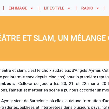
EN IMAGE
LIFESTYLE
RADIO
ÂTRE ET SLAM, UN MÉLANGE
 théâtre et slam, c’est le choix audacieux d’Àngels Aymar. Ce
lle par intermittence depuis cinq ans) pour la première repré
ambours
. Celle-ci se jouera les 20, 21 et 22 mai à 20 h
tions, l’auteur et metteur en scène a pu nous accorder un m
 Aymar vient de Barcelone, où elle a suivi une formation d’a
é traduites, publiées et interprétées dans plusieurs pays, no