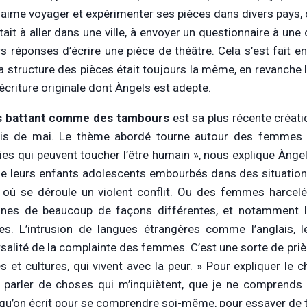
e aime voyager et expérimenter ses pièces dans divers pays
tait à aller dans une ville, à envoyer un questionnaire à une 
rs réponses d’écrire une pièce de théâtre. Cela s’est fait 
 la structure des pièces était toujours la même, en revanche
’écriture originale dont Àngels est adepte.
 battant comme des tambours
est sa plus récente créati
is de mai. Le thème abordé tourne autour des femmes v
ies qui peuvent toucher l’être humain », nous explique Ànge
de leurs enfants adolescents embourbés dans des situatio
e où se déroule un violent conflit. Ou des femmes harcelé
nnes de beaucoup de façons différentes, et notamment 
. L’intrusion de langues étrangères comme l’anglais, le
ersalité de la complainte des femmes. C’est une sorte de pr
es et cultures, qui vivent avec la peur. » Pour expliquer le
 parler de choses qui m’inquiètent, que je ne comprend
qu’on écrit pour se comprendre soi-même, pour essayer de 