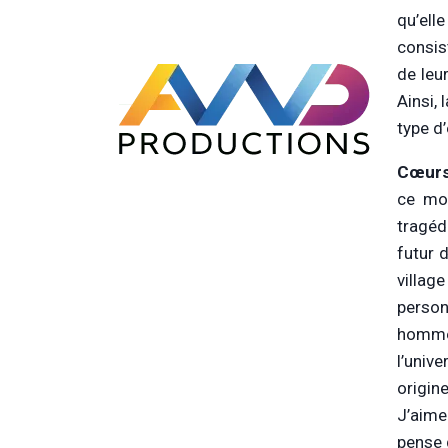
qu’ell
consis
de leu
Ainsi,
type d
Cœurs
ce mo
tragéd
futur 
villag
perso
hommes
l’univ
origin
J’aime
pense 