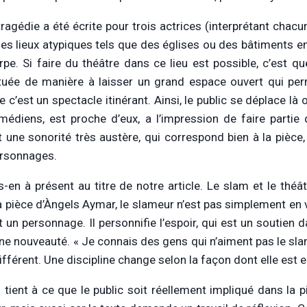
tragédie a été écrite pour trois actrices (interprétant chac
es lieux atypiques tels que des églises ou des bâtiments en ru
rpe. Si faire du théâtre dans ce lieu est possible, c’est que
tuée de manière à laisser un grand espace ouvert qui permet
 c’est un spectacle itinérant. Ainsi, le public se déplace là o
médiens, est proche d’eux, a l’impression de faire partie
 une sonorité très austère, qui correspond bien à la pièc
rsonnages.
-en à présent au titre de notre article. Le slam et le théâ
 pièce d’Àngels Aymar, le slameur n’est pas simplement en voi
t un personnage. Il personnifie l’espoir, qui est un soutien 
une nouveauté. « Je connais des gens qui n’aiment pas le sla
ifférent. Une discipline change selon la façon dont elle est 
 tient à ce que le public soit réellement impliqué dans la pi