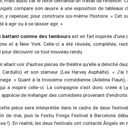
r, mais aussi car le texte demande un travail de réflexion. Ce
Àngels compare son œuvre à une exposition de tableaux class
hir, y repenser, pour construire soi-même l’histoire. « Cet 
é à agir ou à se laisser agir. »
 battant comme des tambours
est en fait inspirée d’une
one et à New York. Celle-ci a été révisée, complétée, rest
té pour découvrir ce tout nouveau rendu.
en allant voir d’autres pièces de théâtre qu’elle a déniché d
a Cardullo) et son slameur (Lee Harvey Asphalte). « J’ai 
nage. » Quant à la troisième comédienne (Adeline Flaun), el
qui a inspiré celle-ci. La compagnie s’est donc créée à L
 apprécie de mélanger des comédiens provenant d’endroits 
 cette pièce sera interprétée dans le cadre de deux festiva
fin de mai, puis le Festiu Fringe Festival à Barcelone débu
ise !). En réalité, les deux festivals ont contacté Àngels e