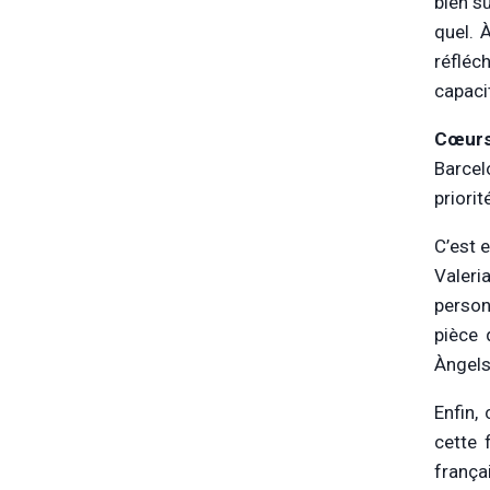
bien sû
quel. 
réfléc
capacit
Cœurs
Barcel
priori
C’est 
Valeri
person
pièce 
Àngels
Enfin,
cette 
frança