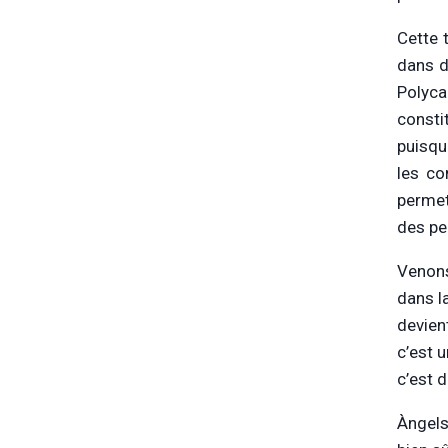
Cette 
dans d
Polyca
consti
puisque
les co
permet
des pe
Venons
dans la
devien
c’est 
c’est d
Àngels