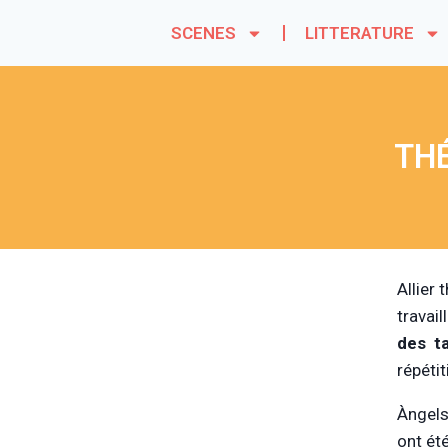
SCENES
LITTERATURE
THÉ
Allier
travai
des t
répéti
Àngels
ont ét