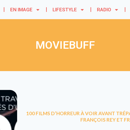
EN IMAGE
LIFESTYLE
RADIO
MOVIEBUFF
100 FILMS D’HORREUR À VOIR AVANT TRÉP
FRANÇOIS REY ET F