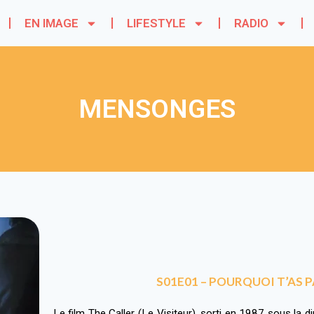
EN IMAGE
LIFESTYLE
RADIO
MENSONGES
S01E01 – POURQUOI T’AS PA
Le film The Caller (Le Visiteur), sorti en 1987 sous la 