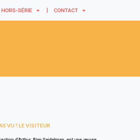
HORS-SÉRIE
CONTACT
S VU ? LE VISITEUR
direction d’Arthur Alan Seidelman, est une œuvre