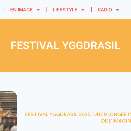
EN IMAGE
LIFESTYLE
RADIO
FESTIVAL YGGDRASIL
FESTIVAL YGGDRASIL 2025 : UNE PLONGÉE
DE L’IMAGI