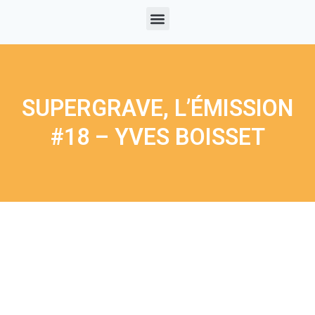
SUPERGRAVE, L’ÉMISSION
#18 – YVES BOISSET