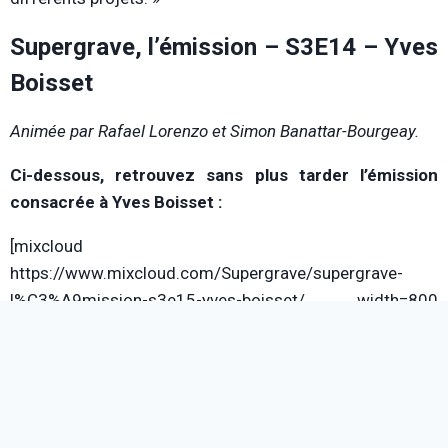
Supergrave, l’émission – S3E14 – Yves
Boisset
Animée par Rafael Lorenzo et Simon Banattar-Bourgeay.
Ci-dessous, retrouvez sans plus tarder l’émission
consacrée à Yves Boisset :
[mixcloud
https://www.mixcloud.com/Supergrave/supergrave-
l%C3%A9mission-s3e15-yves-boisset/ width=800
height=120 hide_cover=1]
Le cœur vous en dit de retrouver toutes leurs autres
émissions super géniales ? Alors n’hésitez surtout pas à
cliquer juste
ici
.