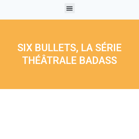
SIX BULLETS, LA SÉRIE
THÉÂTRALE BADASS