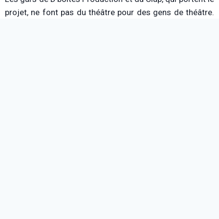
projet, ne font pas du théâtre pour des gens de théâtre.
Tu peux avoir 15 ou 45 ans, aller tous les jours aux
Célestins ou jamais, avoir une culture littéraire folle ou
plutôt ta propre culture bien à toi, peu importe. Tu risques
fort de trouver ton bonheur dans
Six Bullets
.