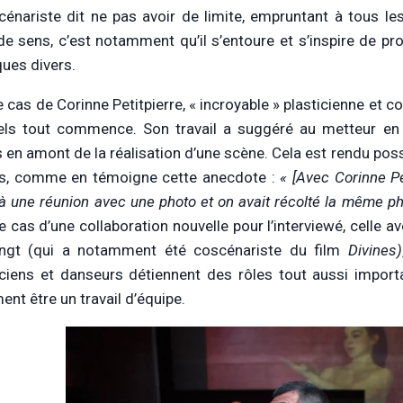
scénariste dit ne pas avoir de limite, empruntant à tous l
de sens, c’est notamment qu’il s’entoure et s’inspire de pr
ques divers.
e cas de Corinne Petitpierre, « incroyable » plasticienne et c
ls tout commence. Son travail a suggéré au metteur en scè
s en amont de la réalisation d’une scène. Cela est rendu pos
es, comme en témoigne cette anecdote :
« [Avec Corinne Pet
à une réunion avec une photo et on avait récolté la même phot
le cas d’une collaboration nouvelle pour l’interviewé, celle
ngt (qui a notamment été coscénariste du film
Divines)
ciens et danseurs détiennent des rôles tout aussi importa
ent être un travail d’équipe.