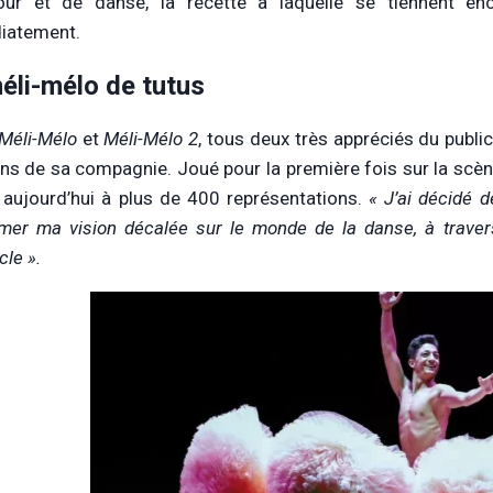
our et de danse, la recette à laquelle se tiennent en
iatement.
éli-mélo de tutus
Méli-Mélo
et
Méli-Mélo 2
, tous deux très appréciés du public
ans de sa compagnie. Joué pour la première fois sur la scèn
 aujourd’hui à plus de 400 représentations.
« J’ai décidé d
imer ma vision décalée sur le monde de la danse, à traver
cle ».