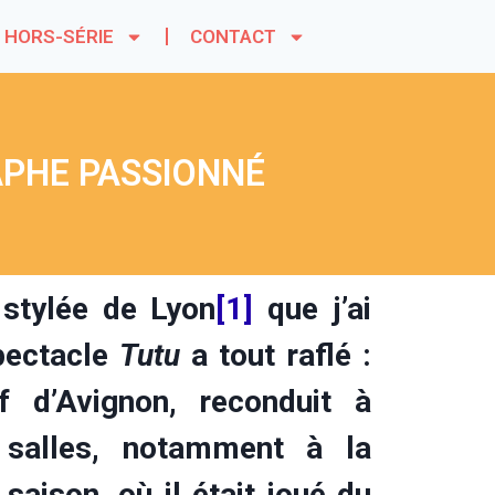
HORS-SÉRIE
CONTACT
APHE PASSIONNÉ
 stylée de Lyon
[1]
que j’ai
spectacle
Tutu
a tout raflé :
f d’Avignon, reconduit à
s salles, notamment à la
aison, où il était joué du