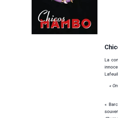
Chic
La com
innoce
Lafeui
« On
« Barc
souven