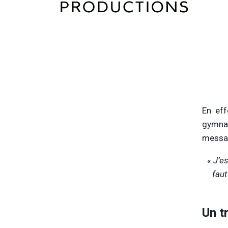
En eff
gymnas
messag
« J’e
faut
Un t