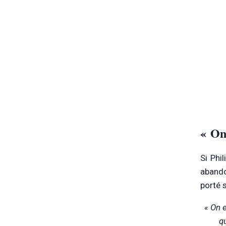
« On
Si Phil
abando
porté 
« On 
qu