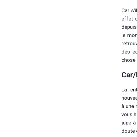
Car s’
effet 
depuis
le mo
retrouv
des éc
chose »
Car/
La ren
nouvea
à une 
vous h
jupe à
doute 