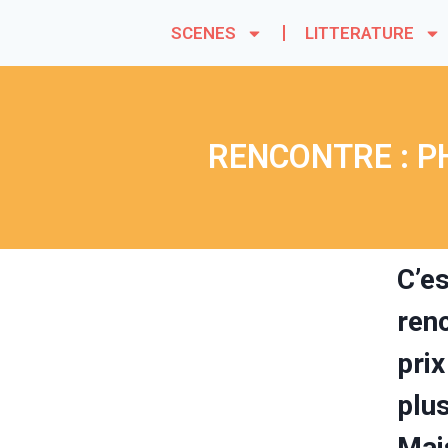
SCENES
LITTERATURE
RENCONTRE : P
C’e
ren
pri
plu
Mai