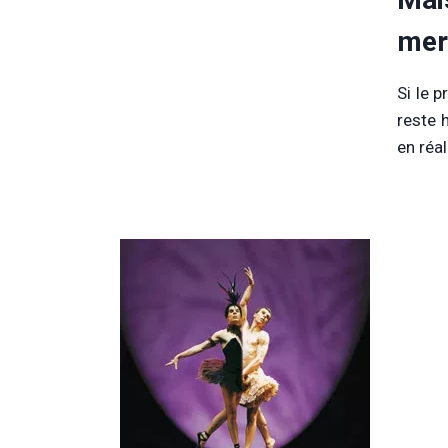
mer
Si le 
reste 
en réa