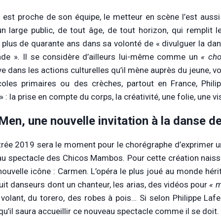
il est proche de son équipe, le metteur en scène l’est aussi d
un large public, de tout âge, de tout horizon, qui remplit l
 plus de quarante ans dans sa volonté de « divulguer la dans
nde »
.
Il se considère d’ailleurs lui-même comme un
« cho
e dans les actions culturelles qu’il mène auprès du jeune, vo
oles primaires ou des crèches, partout en France, Philip
 : la prise en compte du corps, la créativité, une folie, une vi
Men, une nouvelle invitation à la danse de
trée 2019 sera le moment pour le chorégraphe d’exprimer une
u spectacle des Chicos Mambos. Pour cette création naissa
nouvelle icône : Carmen. L’opéra le plus joué au monde hérit
uit danseurs dont un chanteur, les arias, des vidéos pour
« 
 volant, du torero, des robes à pois… Si selon Philippe Lafe
qu’il saura accueillir ce nouveau spectacle comme il se doit.