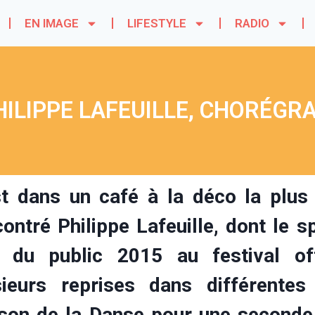
EN IMAGE
LIFESTYLE
RADIO
HILIPPE LAFEUILLE, CHORÉGR
st dans un café à la déco la plus
contré Philippe Lafeuille, dont le 
x du public 2015 au festival of
sieurs reprises dans différente
son de la Danse pour une seconde s