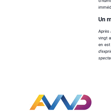
d’hum
imméd
Un m
Après
vingt 
en est
d’expr
specta