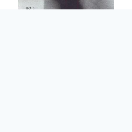
Floris BÉNÉJAM, étudiant en master 2, confie les raisons
du choix du jury, dont il fait partie :
« Si nous avons choisi
Les Belges, Une
histoire de mode inattendue
, c’est pour
l’esthétisme de sa typographique, la
richesse de ses illustrations, mais
également et surtout, pour le sujet
inattendu traité avec une grande
simplicité. »