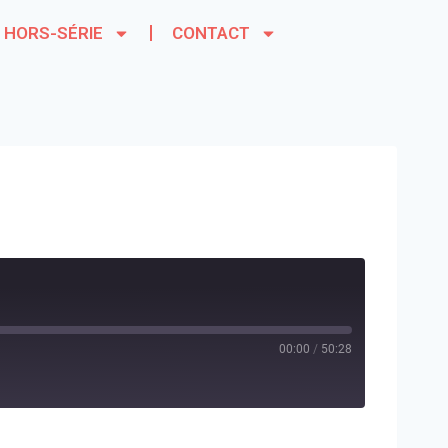
HORS-SÉRIE
CONTACT
00:00
/
50:28