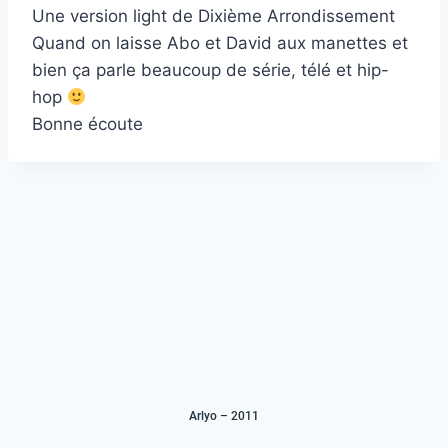
RSS FEED
Une version light de Dixième Arrondissement
LINK
Quand on laisse Abo et David aux manettes et
bien ça parle beaucoup de série, télé et hip-
EMBED
hop
Bonne écoute
Arlyo – 2011