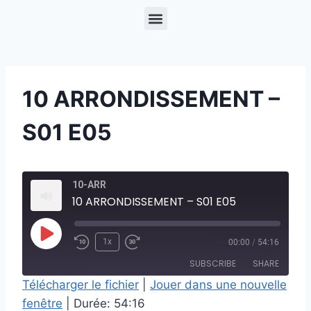
10 ARRONDISSEMENT –
S01 E05
10-ARR
10 ARRONDISSEMENT – S01 E05
1x
00:00
/
54:16
SUBSCRIBE
SHARE
Télécharger le fichier
|
Jouer dans une nouvelle
fenêtre
|
Durée: 54:16
SHARE