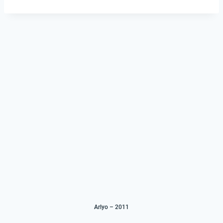
RSS FEED
LINK
EMBED
Arlyo – 2011