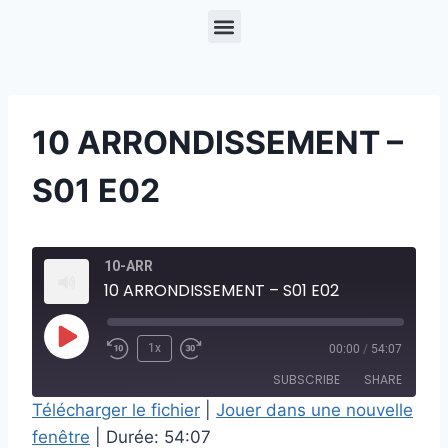
10 ARRONDISSEMENT –
S01 E02
10-ARR
10 ARRONDISSEMENT – S01 E02
1x
00:00
/
54:07
SUBSCRIBE
SHARE
Télécharger le fichier
|
Jouer dans une nouvelle
fenêtre
|
Durée: 54:07
SHARE