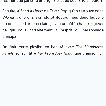
l’esthétique parfaite et originale, et au scénario en béton.
Ensuite,
If I had a Heart
de
Fever Ray
, qu’on retrouve dans
Vikings
: une chanson plutôt douce, mais dans laquelle
on sent une force certaine, avec un côté chant religieux,
ce qui colle parfaitement à l’esprit du personnage
principal.
On finit cette playlist en beauté avec
The Handsome
Family
et leur titre
Far From Any Road
, une chanson un
peu dark et mélancolique qui met tout de suite dans
l’ambiance de
True Detective
.
Pour l’écouter, c’est par ici !
Et vous, quelle musique de série vous a marqué ?