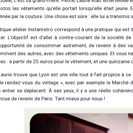
dèle, c’est sa grand-mère. Petite, Laurie était émerveillée 
otos les vêtements qu’elle portait lorsqu’elle était jeune
nnée par la couture. Une chose est sûre : elle lui a transmis 
tique-atelier Instanretro correspond à une pratique qui est da
ter. L’objectif est d’aller à contre-courant de la société 
l’opportunité de consommer autrement, de revenir à des val
emment des autres, avec des vêtements uniques. Et vous ne v
es : à partir de 25 euros pour le vêtement, et une quinzaine 
Laurie trouve que Lyon est une ville tout à fait propice à ce
de rendez-vous du vintage », avec par exemple le Marché 
entier se déplacent. À ses yeux, il y a une réelle cohérence
ncue de revenir de Paris. Tant mieux pour nous !