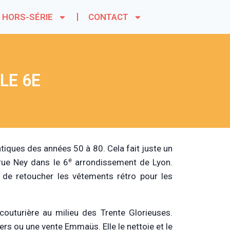
HORS-SÉRIE
CONTACT
LE 6E
iques des années 50 à 80. Cela fait juste un
e
rue Ney dans le 6
arrondissement de Lyon.
se de retoucher les vêtements rétro pour les
outurière au milieu des Trente Glorieuses.
iers ou une vente Emmaüs. Elle le nettoie et le