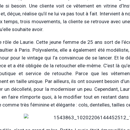
ole si besoin. Une cliente voit ce vêtement en vitrine d’Ins
et, déçue, réalise qu’il ne lui va pas tout à fait. Intervient
x temps, trois mouvements, la cliente se retrouve avec un
u’elle souhaite avoir.
le rôle de Laurie. Cette jeune femme de 25 ans sort de l’
ultier à Paris. Polyvalente, elle a également été modéliste, s
our pour le vintage qui l’a convaincue de se lancer. Et le déc
ce et a été obligée de la retoucher elle-même. C’est là qu’ell
outique et service de retouche. Parce que les vêtemen
nt en taille unique. Par ailleurs, ils ont souvent besoin d’un
éer un décolleté, pour la moderniser un peu. Cependant, Lauri
 en faire n’importe quoi, à le modifier tout en restant dans
e comme très féminine et élégante : cols, dentelles, tailles 