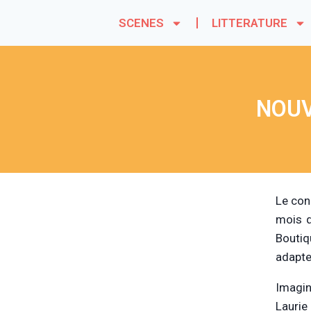
SCENES
LITTERATURE
NOUV
Le con
mois q
Boutiq
adapte
Imagin
Laurie 