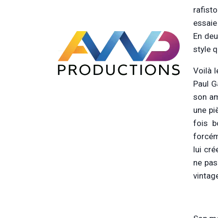
rafist
essaie 
En deu
style q
Voilà 
Paul Ga
son am
une piè
fois b
forcéme
lui cr
ne pas
vintag