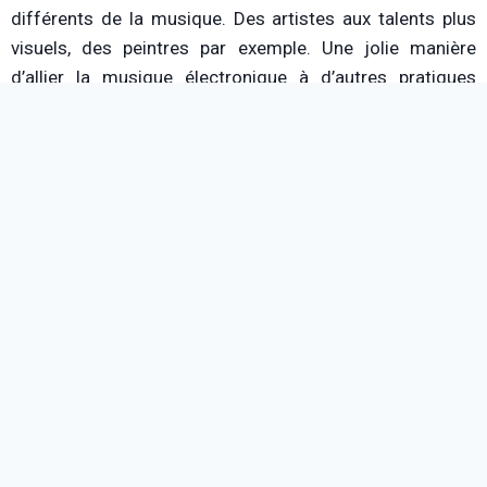
différents de la musique. Des artistes aux talents plus
visuels, des peintres par exemple. Une jolie manière
d’allier la musique électronique à d’autres pratiques
artistiques, mais aussi de créer une proximité avec le
public.
Convergence se fait également connaître par leur
présence sur la radio
C’Rock Radio
(Vienne, Isère). Elles y
animent notamment une
émission
tous les samedis de
18 h à 19 h.
Un projet relativement récent donc, mais qui compte
bien prendre de l’ampleur.
Ils vous donnent ainsi rendez-vous au Bellona Club,
péniche située près du musée des Confluences pour leur
soirée de lancement… et vous y attendent nombreux !