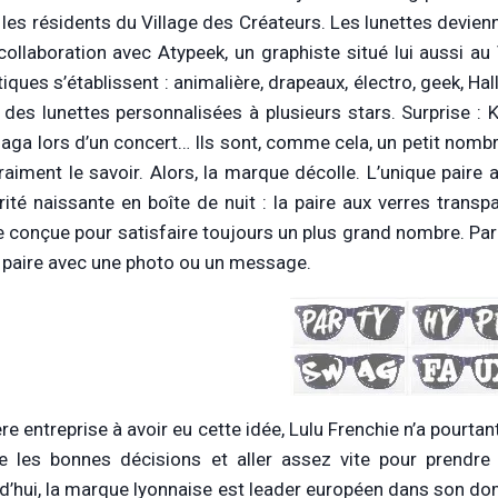
t les résidents du Village des Créateurs. Les lunettes devie
collaboration avec Atypeek, un graphiste situé lui aussi au 
iques s’établissent : animalière, drapeaux, électro, geek, Hal
 des lunettes personnalisées à plusieurs stars. Surprise : K
aga lors d’un concert… Ils sont, comme cela, un petit nomb
raiment le savoir. Alors, la marque décolle. L’unique paire a
rité naissante en boîte de nuit : la paire aux verres transpar
e conçue pour satisfaire toujours un plus grand nombre. Par a
 paire avec une photo ou un message.
e entreprise à avoir eu cette idée, Lulu Frenchie n’a pourtant 
e les bonnes décisions et aller assez vite pour prendre
d’hui, la marque lyonnaise est leader européen dans son do