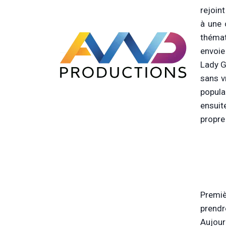
rejoin
à une 
thémat
envoie
Lady G
sans v
popula
ensuit
propre
Premièr
prendr
Aujour