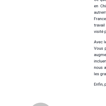
en Chi
autrem
France 
travai
visité 
Avec l
Vous p
augmen
inclue
nous a
les gr
Enfin,