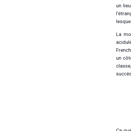
un lie
l’étra
lesque
La mod
acidul
French
un côté
classe
succès
Ce que