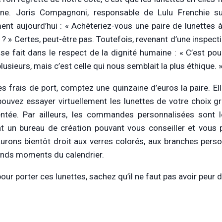
ne. Joris Compagnoni, responsable de Lulu Frenchie sur L
ent aujourd’hui : « Achèteriez-vous une paire de lunettes à 
? » Certes, peut-être pas. Toutefois, revenant d’une inspecti
l se fait dans le respect de la dignité humaine : « C’est po
plusieurs, mais c’est celle qui nous semblait la plus éthique. 
es frais de port, comptez une quinzaine d’euros la paire. E
ouvez essayer virtuellement les lunettes de votre choix 
tée. Par ailleurs, les commandes personnalisées sont l
nt un bureau de création pouvant vous conseiller et vous 
urons bientôt droit aux verres colorés, aux branches person
ands moments du calendrier.
 pour porter ces lunettes, sachez qu’il ne faut pas avoir peur