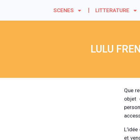
SCENES
LITTERATURE
LULU FREN
Que re
objet 
person
access
L’idée
et ven