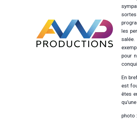
sympat
sorte
progra
les pe
salée.
exempl
pour n
conqu
En bre
est fou
êtes e
qu’une
photo 