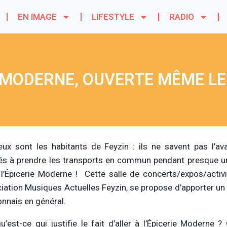
EN IMAGE
LIFESTYLE
RADIO
E MODERNE, OUVERTE MÊME L
ux sont les habitants de Feyzin : ils ne savent pas l’av
és à prendre les transports en commun pendant presque une
 l’Épicerie Moderne ! Cette salle de concerts/expos/activi
ciation Musiques Actuelles Feyzin, se propose d’apporter un 
onnais en général.
u’est-ce qui justifie le fait d’aller à l’Épicerie Moderne 