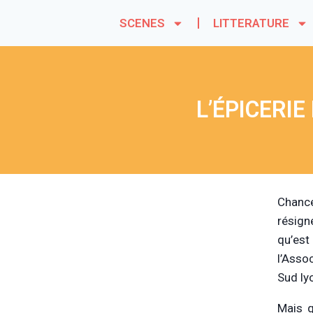
SCENES
LITTERATURE
L’ÉPICERI
Chance
résign
qu’est
l’Asso
Sud ly
Mais q