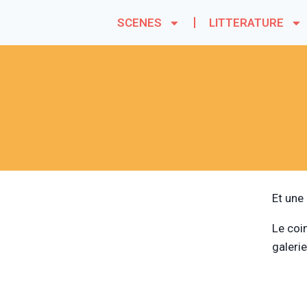
SCENES
LITTERATURE
Et une 
Le coi
galerie