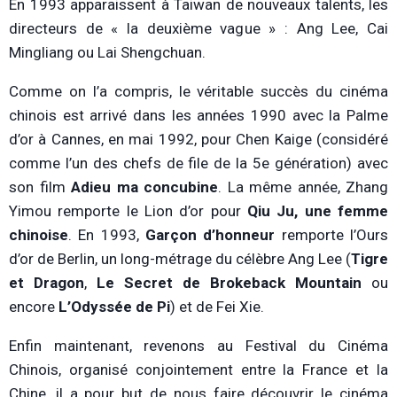
En 1993 apparaissent à Taiwan de nouveaux talents, les
directeurs de « la deuxième vague » : Ang Lee, Cai
Mingliang ou Lai Shengchuan.
Comme on l’a compris, le véritable succès du cinéma
chinois est arrivé dans les années 1990 avec la Palme
d’or à Cannes, en mai 1992, pour Chen Kaige (considéré
comme l’un des chefs de file de la 5e génération) avec
son film
Adieu ma concubine
. La même année, Zhang
Yimou remporte le Lion d’or pour
Qiu Ju, une femme
chinoise
. En 1993,
Garçon d’honneur
remporte l’Ours
d’or de Berlin, un long-métrage du célèbre Ang Lee (
Tigre
et Dragon
,
Le Secret de Brokeback Mountain
ou
encore
L’Odyssée de Pi
) et de Fei Xie.
Enfin maintenant, revenons au Festival du Cinéma
Chinois, organisé conjointement entre la France et la
Chine, il a pour but de nous faire découvrir le cinéma