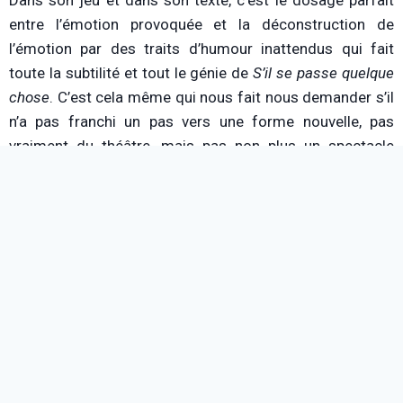
entre l’émotion provoquée et la déconstruction de
l’émotion par des traits d’humour inattendus qui fait
toute la subtilité et tout le génie de
S’il se passe quelque
chose
. C’est cela même qui nous fait nous demander s’il
n’a pas franchi un pas vers une forme nouvelle, pas
vraiment du théâtre, mais pas non plus un spectacle
humoristique traditionnel.
En effet, si l’on regarde la structure du spectacle, on
trouve bien une alternance entre des moments d’adresse
directe, et des numéros, comme chez beaucoup
d’humoristes. Mais Dedienne apporte des différences
majeures à ce schéma. D’abord, le fil rouge qui conduit le
spectacle – le récit de son propre parcours, et la
réflexion sur la nature du spectacle – n’est pas qu’un
prétexte pour lier les
sketchs
. C’est véritablement le