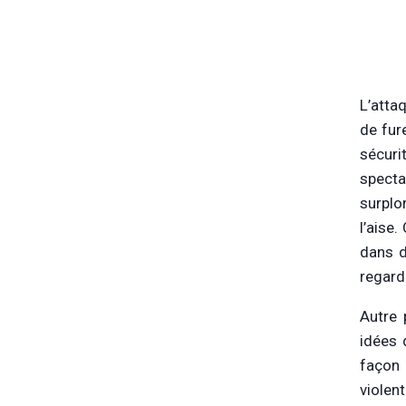
L’atta
de fur
sécuri
specta
surplo
l’aise
dans d
regard
Autre 
idées 
façon 
violen