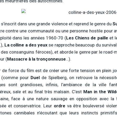
es meurtrières des autochtones.
m s’inscrit dans une grande violence et reprend le genre du
Su
tre contre une communauté ou une personne hostile pour avoi
xploité dans les années 1960-70 (
Les Chiens de paille
et l
),
La colline a des yeux
se rapproche beaucoup du survival
 des consanguins féroces), et aborde le genre par le road-m
ur (
Massacre à la tronçonneuse
…).
r de force du film est de créer une forte tension en plein j
t (comme pour
Duel
de Spielberg, on retrouve la nécessit
es sont grandioses, infinis, l’ambiance de la ville fa
éreux, sale et au final très malsain. C’est
Man in the Wil
aine, face à une nature sauvage en opposition avec la for
sée et conservatrice. Leur
ordre
va être bouleversé viole
tones cannibales n’écoutant que leurs instincts primitifs