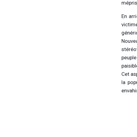
mépris
En arr
victim
génér
Nouvea
stéréo
peuple
paisibl
Cet as
la pop
envahi