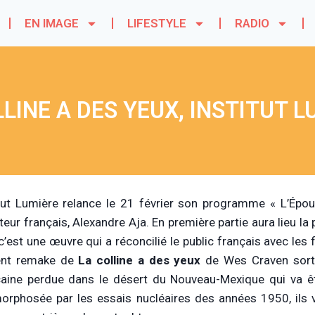
EN IMAGE
LIFESTYLE
RADIO
LLINE A DES YEUX, INSTITUT L
itut Lumière relance le 21 février son programme « L’Épou
ateur français, Alexandre Aja. En première partie aura lieu la
c’est une œuvre qui a réconcilié le public français avec les
lent remake de
La colline a des yeux
de Wes Craven sorti 
aine perdue dans le désert du Nouveau-Mexique qui va ê
rphosée par les essais nucléaires des années 1950, ils vo