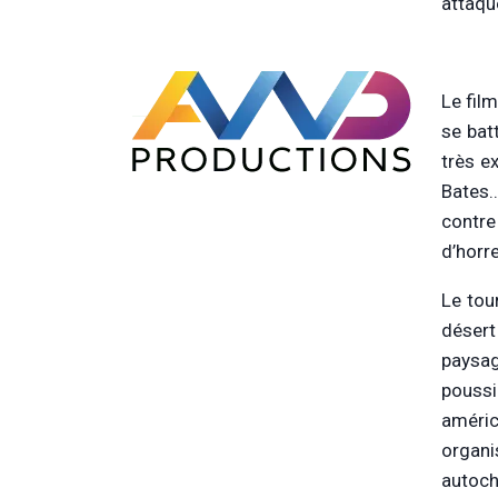
attaqu
Le fil
se bat
très e
Bates…
contre
d’horre
Le tou
déser
paysag
poussi
améric
organi
autoch