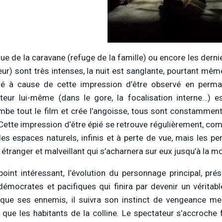
que de la caravane (refuge de la famille) ou encore les de
eur) sont très intenses, la nuit est sanglante, pourtant même
té à cause de cette impression d’être observé en perm
teur lui-même (dans le gore, la focalisation interne…) es
mbe tout le film et crée l’angoisse, tous sont constamment
. Cette impression d’être épié se retrouve régulièrement, 
es espaces naturels, infinis et à perte de vue, mais les p
 étranger et malveillant qui s’acharnera sur eux jusqu’à la mo
point intéressant, l’évolution du personnage principal, p
démocrates et pacifiques qui finira par devenir un véritab
que ses ennemis, il suivra son instinct de vengeance meur
t que les habitants de la colline. Le spectateur s’accroche