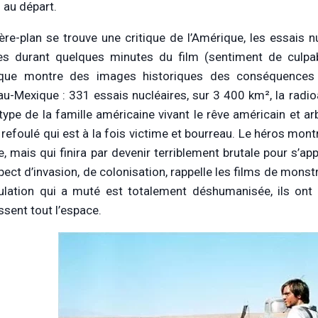
 au départ.
ière-plan se trouve une critique de l’Amérique, les essais
es durant quelques minutes du film (sentiment de culpabi
ique montre des images historiques des conséquences
u-Mexique : 331 essais nucléaires, sur 3 400 km², la radioac
type de la famille américaine vivant le rêve américain et a
 refoulé qui est à la fois victime et bourreau. Le héros mon
e, mais qui finira par devenir terriblement brutale pour s’app
pect d’invasion, de colonisation, rappelle les films de monst
ulation qui a muté est totalement déshumanisée, ils ont
ssent tout l’espace.