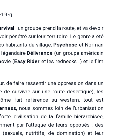
rvival
: un groupe prend la route, et va devoir
r pénétré sur leur territoire. Le genre a été
es habitants du village,
Psychose
et Norman
 légendaire
Délivrance
(un groupe américain
ovie (
Easy Rider
et les rednecks…) et le film
our, de faire ressentir une oppression dans un
é de survivre sur une route désertique), les
ntôme fait référence au western, tout est
derness
, nous sommes loin de l’urbanisation
te civilisation de la famille hiérarchisée,
mment par l’attaque de leurs opposés : des
 (sexuels, nutritifs, de domination) et leur