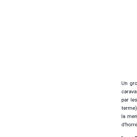
Un gro
carava
par le
terme)
la men
d’horr