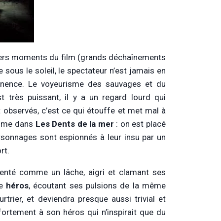
rniers moments du film (grands déchaînements
 sous le soleil, le spectateur n’est jamais en
anence. Le voyeurisme des sauvages et du
t très puissant, il y a un regard lourd qui
 observés, c’est ce qui étouffe et met mal à
comme dans
L
es Dents de la mer
: on est placé
ersonnages sont espionnés à leur insu par un
rt.
résenté comme un lâche, aigri et clamant ses
le
héros
, écoutant ses pulsions de la même
trier, et deviendra presque aussi trivial et
 fortement à son héros qui n’inspirait que du