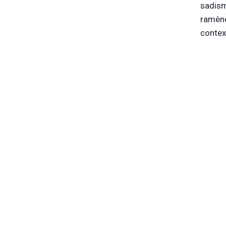
sadism
ramène
contex