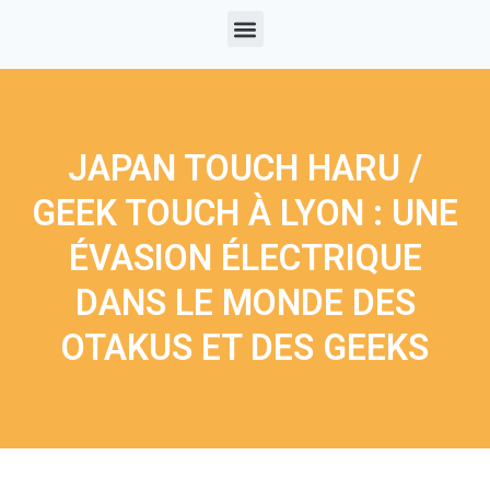
JAPAN TOUCH HARU /
GEEK TOUCH À LYON : UNE
ÉVASION ÉLECTRIQUE
DANS LE MONDE DES
OTAKUS ET DES GEEKS