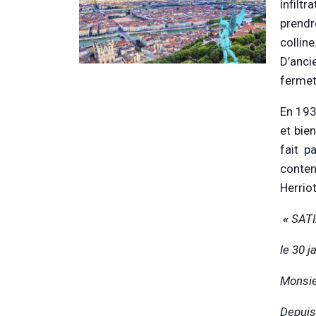
infilt
prendr
collin
D’anci
fermetu
En 193
et bien
fait p
content
Herriot
«
SAT
l
e 30 j
Monsie
Depuis