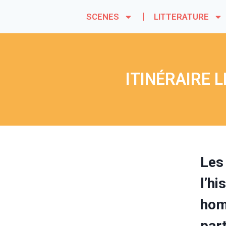
SCENES
LITTERATURE
ITINÉRAIRE 
Les
l’h
hom
part