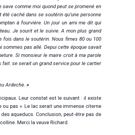
onne save comme moi quond peut se promené en
nt été caché dans se soutérin qu’une personne
mptan à fourvière. Un jour un ami me dit qui
ateau. Je sourit et le suivie. A mon plus grand
ne fois dans le soutérin. Nous fimes 80 ou 100
 ni sommes pas allé.
Depui cette époque savait
ermeture. Si monsieur le maire croit à ma parole
ait. se serait un grand service pour le cartier
leu Ardeche.
»
ipaux. Leur constat est le suivant : il existe
ge ou pas ». Le lac serait une immense citerne
s des aqueducs. Conclusion, peut-être pas de
colline. Merci la veuve Richard.