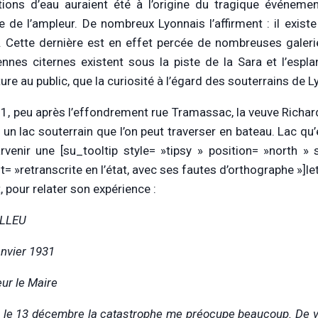
rations d’eau auraient été à l’origine du tragique événem
e de l’ampleur. De nombreux Lyonnais l’affirment : il existe
e. Cette dernière est en effet percée de nombreuses galer
ennes citernes existent sous la piste de la Sara et l’espla
re au public, que la curiosité à l’égard des souterrains de L
1, peu après l’effondrement rue Tramassac, la veuve Richard, 
 un lac souterrain que l’on peut traverser en bateau. Lac qu’
arvenir une [su_tooltip style= »tipsy » position= »north
= »retranscrite en l’état, avec ses fautes d’orthographe »]let
, pour relater son expérience :
ILLEU
anvier 1931
ur le Maire
 le 13 décembre la catastrophe me préocupe beaucoup. De voir