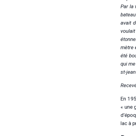
Par la
bateau
avait 
voulait
étonne
mètre 
été bou
qui me 
st-jean
Recevé
En 195
« une 
d’époq
lac à p