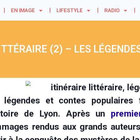
EN IMAGE
LIFESTYLE
RADIO
LITTÉRAIRE (2) – LES LÉGENDE
 légendes et contes populaires f
istoire de Lyon. Après un
premier
mages rendus aux grands auteurs 
ir à la conquête des mystères de la 