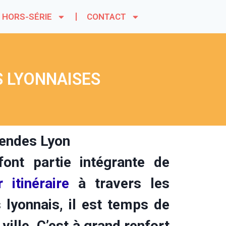
HORS-SÉRIE
CONTACT
S LYONNAISES
ont partie intégrante de
 itinéraire
à travers les
lyonnais, il est temps de
ville. C’est à grand renfort