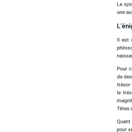
Le sys
une au
L’én
Il est
philos
naissa
Pour c
de des
trésor
le tré
magnif
Têtes d
Quant 
pour se