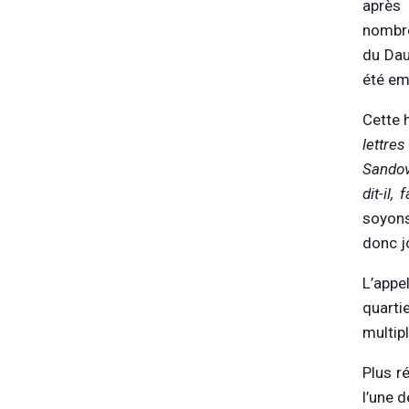
après 
nombre
du Daup
été em
Cette 
lettres
Sandova
dit-il
soyons
donc j
L’appe
quarti
multip
Plus r
l’une d