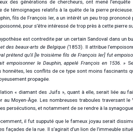
eux des générations de chercheurs, ont mené l’enquête 
 de témoignages relatifs à la quête de la pierre précieuse.
hin, fils de François Ier, a un intérêt un peu trop prononcé p
poisonné, pour s’être intéressé de trop près à cette pierre 
hypothèse est contredite par un certain Sandoval dans un bu
 et des beaux-arts de Belgique (
1853). Il attribue l’empoiso
l prétend qu’il [le troisième fils de François Ier] fut empois
, fait empoisonner le Dauphin, appelé François en 1536. »
Se
 honnêtes, les conflits de ce type sont moins fascinants qu
oyeusement propagée.
llation « diamant des Juifs », quant à elle, serait liée au 
er au Moyen-Âge. Les nombreuses traboules traversant le 
les persécutions, et notamment de se rendre à la synagogue
écemment, il fut supputé que le fameux joyau serait dissimul
es façades de la rue. Il s’agirait d’un lion de l’immeuble situé