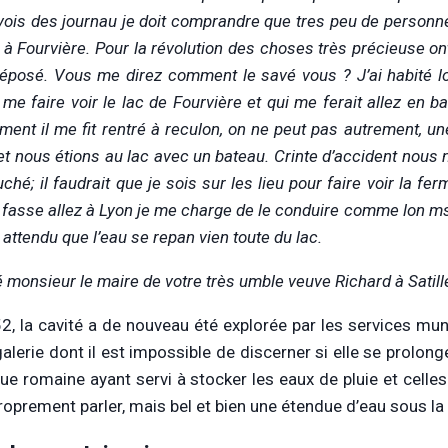
 vois des journau je doit comprandre que tres peu de pers
 à Fourvière. Pour la révolution des choses très précieuse o
déposé. Vous me direz comment le savé vous ? J’ai habité lo
 me faire voir le lac de Fourvière et qui me ferait allez en b
ment il me fit rentré à reculon, on ne peut pas autrement, u
et nous étions au lac avec un bateau. Crinte d’accident nous
ché; il faudrait que je sois sur les lieu pour faire voir la f
fasse allez à Lyon je me charge de le conduire comme lon ms f
 attendu que l’eau se repan vien toute du lac.
 monsieur le maire de votre très umble veuve Richard à Satil
2, la cavité a de nouveau été explorée par les services munic
galerie dont il est impossible de discerner si elle se prolon
ue romaine ayant servi à stocker les eaux de pluie et celle
roprement parler, mais bel et bien une étendue d’eau sous la 