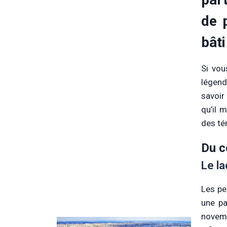
de p
bâti
Si vou
légend
savoir 
qu’il 
des té
Du c
Le la
Les pe
une pa
novemb