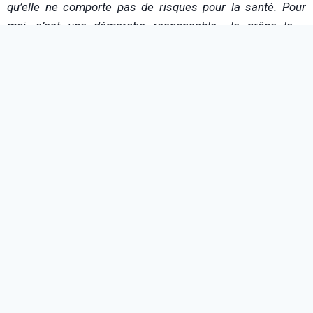
qu’elle ne comporte pas de risques pour la santé. Pour
moi, c’est une démarche responsable. Je prône le «
consommer moins, mais consommer mieux ». Toute cette
frénésie de consommation ne me convient plus. J’ai voulu
créer une marque qui soit en cohérence avec mes valeurs.
L’intérêt, c’est d’avoir une conscience de consommateur.
Je pense qu’il faut qu’on se pose la question de ce que l’on
achète. Heureusement, il y a beaucoup de changements
qui sont en cours. Le consommateur achète comme il
peut, en fonction de ses moyens, mais il se pose des
questions, et c’est important.