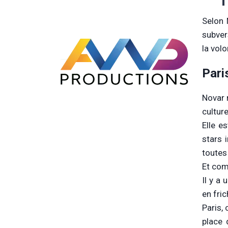
Selon N
subver
la vol
Pari
Novar 
culture
Elle e
stars 
toutes 
Et com
Il y a
en fric
Paris,
place 