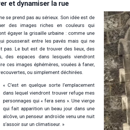
er et dynamiser la rue
ne se prend pas au sérieux. Son idée est de
quer des images riches en couleurs qui
ont égayer la grisaille urbaine : comme une
 qui pousserait entre les pavés mais qui ne
it pas. Le but est de trouver des lieux, des
ns, des espaces dans lesquels viendront
rire ces images éphémères, vouées à faner,
 recouvertes, ou simplement déchirées.
« C’est en quelque sorte l’emplacement
dans lequel viendront trouver refuge mes
personnages qui « fera sens ». Une vierge
qui fait apparition un beau jour dans une
alcôve, un penseur androïde venu une nuit
s’assoir sur un climatiseur. »