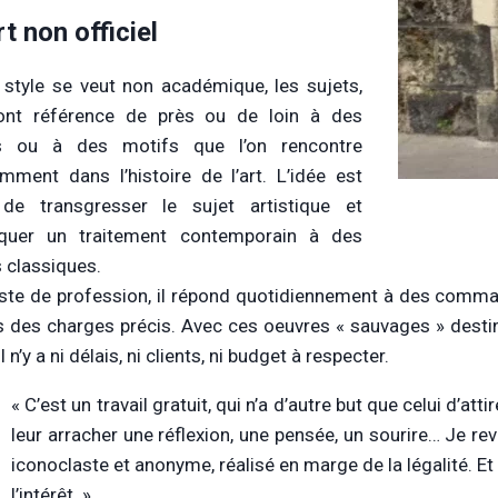
t non officiel
 style se veut non académique, les sujets,
font référence de près ou de loin à des
es ou à des motifs que l’on rencontre
mment dans l’histoire de l’art. L’idée est
 de transgresser le sujet artistique et
liquer un traitement contemporain à des
s classiques.
ste de profession, il répond quotidiennement à des comma
s des charges précis. Avec ces oeuvres « sauvages » desti
 il n’y a ni délais, ni clients, ni budget à respecter.
« C’est un travail gratuit, qui n’a d’autre but que celui d’att
leur arracher une réflexion, une pensée, un sourire… Je reve
iconoclaste et anonyme, réalisé en marge de la légalité. Et 
l’intérêt. »