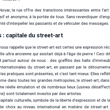
ovar, la rue offre des transitions intéressantes entre l’art o
sif et anonyme, à la portée de tous. Sans revendiquer d’eng
onté d’interpeller les passants et de véhiculer des messages.
s : capitale du street-art
nous rappelle que le street-art est certes une expression ré
lle ultra ancienne qui existait déjà à l’âge de pierre ! Ceci di
st partout autour de nous : des graffitis des halls d’im
internationales du street-art, en passant par le détournem
les pratiques sont présentes, et c’est tant mieux. Elles reflèt
me dans toutes les grandes métropoles, le street-art, dans 
 une réelle émulation et de nombreux lieux (usines désaffect
he) sont totalement investis par des artistes.
 capitale culturelle, symbole de la liberté d’expression et d
de choix au niveau international en matière de street-art.