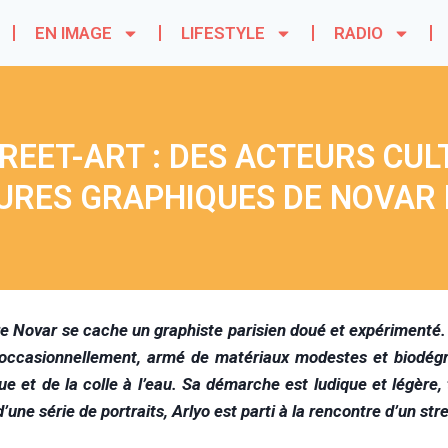
EN IMAGE
LIFESTYLE
RADIO
REET-ART : DES ACTEURS CU
GURES GRAPHIQUES DE NOVAR 
re Novar se cache un graphiste parisien doué et expérimenté. Da
 occasionnellement, armé de matériaux modestes et biodégrad
que et de la colle à l’eau. Sa démarche est ludique et légè
’une série de portraits, Arlyo est parti à la rencontre d’un st