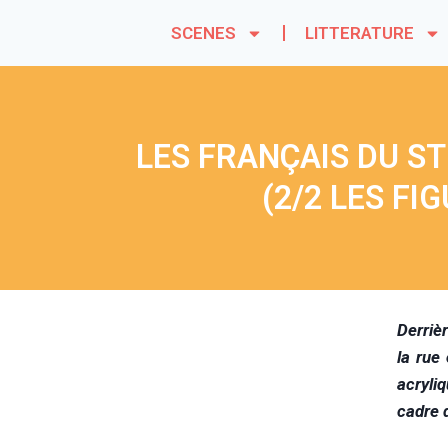
SCENES
LITTERATURE
LES FRANÇAIS DU ST
(2/2 LES FI
D
erriè
la rue
acryli
cadre d