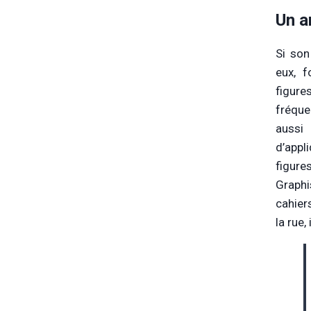
Un ar
Si son
eux, 
figur
fréque
aussi
d’app
figure
Graphi
cahier
la rue,