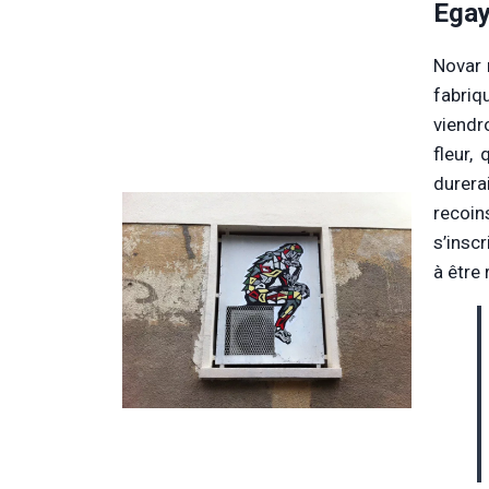
Egay
Novar 
fabri
viendr
fleur,
durera
recoi
s’insc
à être