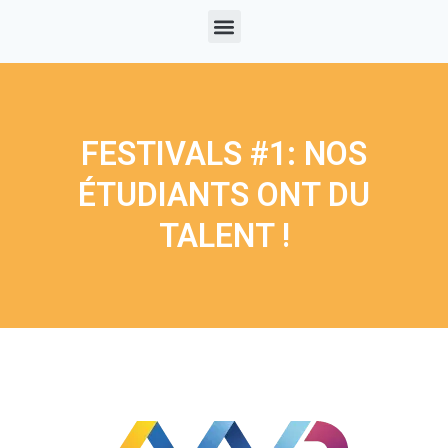
FESTIVALS #1: NOS
ÉTUDIANTS ONT DU
TALENT !