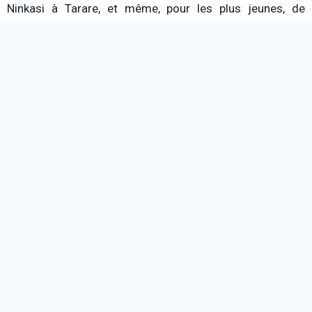
Ninkasi à Tarare, et même, pour les plus jeunes, de
s’initier à la guitare électrique ! Entre la house de Maggy
Smiss le 7, la soul de Célia Tiab le 12, et le folk-rock
d’Octopus Garden le 13, on aura le temps de se poser un
peu !
Cléo Dangoin
PRECEDENT
SUIVANT