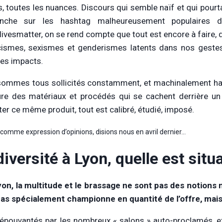
, toutes les nuances. Discours qui semble naïf et qui pourtant
nche sur les hashtag malheureusement populaires 
livesmatter, on se rend compte que tout est encore à faire, 
cismes, sexismes et genderismes latents dans nos gestes
les impacts.
ommes tous sollicités constamment, et machinalement habi
ure des matériaux et procédés qui se cachent derrière un
ter ce même produit, tout est calibré, étudié, imposé.
 comme expression d’opinions, disions nous en avril dernier…
diversité à Lyon, quelle est situ
Lyon, la multitude et le brassage ne sont pas des notions 
pas spécialement championne en quantité de l’offre, mais
 épouvantés par les nombreux « salons » auto-proclamés, et