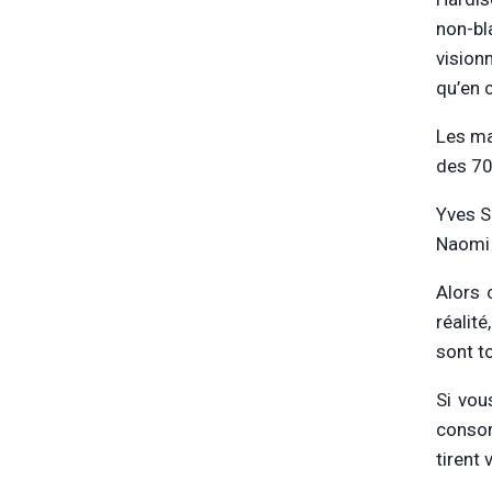
non-bl
vision
qu’en 
Les ma
des 70
Yves S
Naomi 
Alors 
réalit
sont to
Si vou
consom
tirent