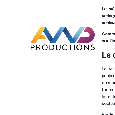
Le mét
underg
couleu
Commen
sur l’
La 
La tec
public
du mon
toutes
liste 
secteu
Hardis