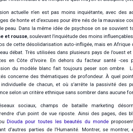
sion actuelle n’en est pas moins inquiétante, avec des
es de honte et d’excuses pour être nés de la mauvaise cou
de peau. Dans la même idée de psychose on se souvient to
e et rousse
, soulevant l’inquiétude des moins influençables
os de cette désolidarisation auto-infligée, mais en Afrique 
eau débat. Très utilisées dans plusieurs pays de l’ouest et 
ites en Côte d’Ivoire. En dehors du facteur santé -ce
ssion du modèle blanc fait toujours peser son ombre. L
és concerne des thématiques de profondeur. À quel point s
é individuelle de chacun, et où s’arrête la passivité des p
nce selon un critère ethnique sans sombrer dans aucune f
éseaux sociaux, champs de bataille marketing désorma
rendre d’un point de vue riposte. Ainsi des pages, des 
ou
Diouda pour toutes les beautés du monde
proposent
ant d’autres parties de l’Humanité. Montrer, se montrer, e