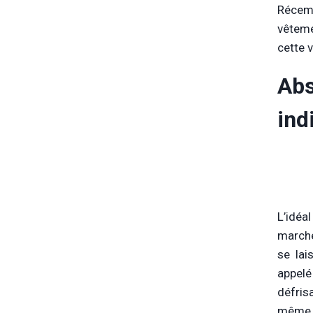
Récemm
vêteme
cette 
Abs
ind
L’idéa
marché
se lai
appelé
défris
même p