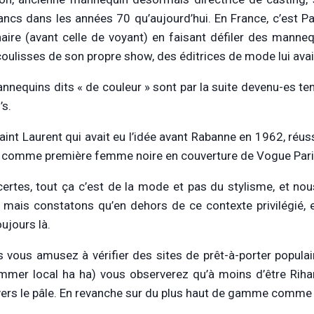
ancs dans les années 70 qu’aujourd’hui. En France, c’est P
naire (avant celle de voyant) en faisant défiler des manne
coulisses de son propre show, des éditrices de mode lui avai
nnequins dits « de couleur » sont par la suite devenu-es te
’s.
aint Laurent qui avait eu l’idée avant Rabanne en 1962, réu
comme première femme noire en couverture de Vogue Pari
certes, tout ça c’est de la mode et pas du stylisme, et no
é, mais constatons qu’en dehors de ce contexte privilégié, e
ujours là.
s vous amusez à vérifier des sites de prêt-à-porter popu
mer local ha ha) vous observerez qu’à moins d’être Rihann
 vers le pâle. En revanche sur du plus haut de gamme comme