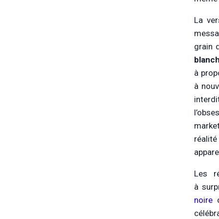
La ver
messag
grain 
blanch
à prop
à nouv
interd
l’obse
market
réalit
appare
Les r
à surp
noire
célébr