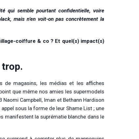
té qui semble pourtant confidentielle, voire
lack, mais n’en voit-on pas concrètement la
lage-coiffure & co ? Et quel(s) impact(s)
 trop.
es de magasins, les médias et les affiches
tel point que même nos amies les supermodels
13 Naomi Campbell, Iman et Bethann Hardison
n appel sous la forme de leur Shame List ; une
les manifestent la suprématie blanche dans le
, se surprend à compter plus de mannequins