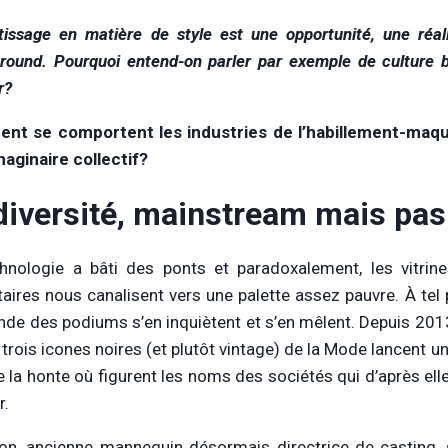
issage en matière de style est une opportunité, une réali
round. Pourquoi entend-on parler par exemple de culture b
r?
t se comportent les industries de l’habillement-maquil
imaginaire collectif?
diversité, mainstream mais pas
hnologie a bâti des ponts et paradoxalement, les vitrin
itaires nous canalisent vers une palette assez pauvre. À 
de des podiums s’en inquiètent et s’en mêlent. Depuis 20
 trois icones noires (et plutôt vintage) de la Mode lancent u
de la honte où figurent les noms des sociétés qui d’après el
r.
on, ancienne mannequin désormais directrice de casting