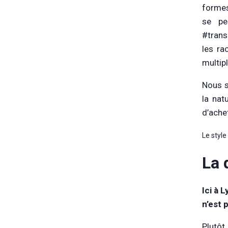
formes
se pe
#trans
les ra
multip
Nous s
la nat
d’ache
Le style
La 
Ici à 
n’est 
Plutôt