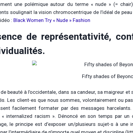
ent une polémique autour du terme « nude » (= chair) u
nts soulignait la vision chromocentrique de l’idéal de peau
vidéo :
Black Women Try « Nude » Fashion
ence de représentativité, con
ividualités.
Fifty shades of Beyon
l de beauté à l’occidentale, dans sa candeur, sa maigreur e
s. Les client-es que nous sommes, volontairement ou pas
ssent facilement formater par des messages harcelants
 « internalized racism ». Dénoncé en son temps par un 
age, le principe est d’exposer un/plusieurs sujet-s à une
ar l’intermédiaire de n’importe quel moyen et discipline (li