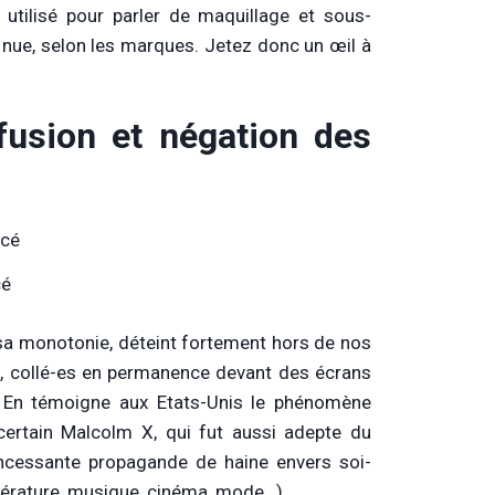
tilisé pour parler de maquillage et sous-
 nue, selon les marques. Jetez donc un œil à
fusion et négation des
cé
t sa monotonie, déteint fortement hors de nos
, collé-es en permanence devant des écrans
. En témoigne aux Etats-Unis le phénomène
certain Malcolm X, qui fut aussi adepte du
 incessante propagande de haine envers soi-
ttérature, musique, cinéma, mode…)