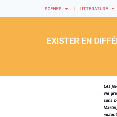
SCENES
LITTERATURE
EXISTER EN DIFF
Les jo
vie gr
sans b
Martin
instan