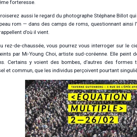
me forteresse.
roiserez aussi le regard du photographe Stéphane Billot qui
peau rom — dans des camps de roms, questionnant ainsi l’i
 rappellent d’où il vient.
au rez-de-chaussée, vous pourrez vous interroger sur le c
eints par Mi-Young Choi, artiste sud-coréenne. Elle peint d
s. Certains y voient des bombes, d’autres des formes t
sel et commun, que les individus perçoivent pourtant singul