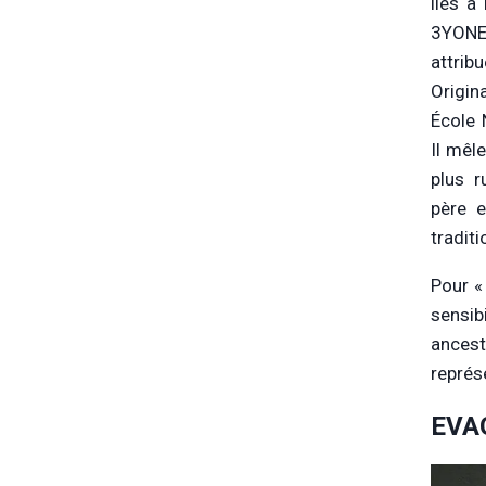
liés à
3YONE,
attri
Origin
École 
Il mêle
plus r
père e
tradit
Pour « 
sensib
ancest
représ
EVA