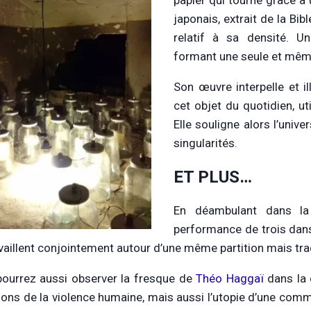
papier qui tourne grâce à
japonais, extrait de la Bi
relatif à sa densité. U
formant une seule et même
Son œuvre interpelle et i
cet objet du quotidien, u
Elle souligne alors l’unive
singularités.
ET PLUS…
En déambulant dans la
performance de trois dans
availlent conjointement autour d’une même partition mais tr
ourrez aussi observer la fresque de
Théo Haggaï
dans la 
llons de la violence humaine, mais aussi l’utopie d’une co