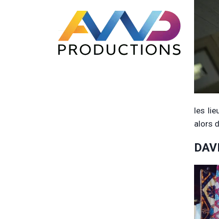
les li
alors 
DAV