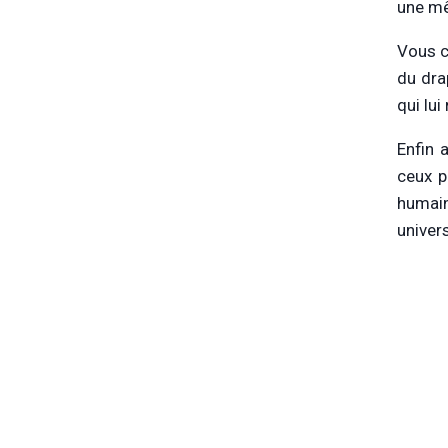
une mê
Vous c
du dra
qui lui
Enfin 
ceux p
humain
univer