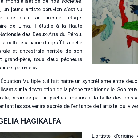
 la mondialisation de nos sociétés,
 un jeune artiste péruvien s’est vu
bué une salle au premier étage.
aire de Lima, il étudie à la Haute
Nationale des Beaux-Arts du Pérou.
 la culture urbaine du graffiti à celle
urale et ancestrale héritée de son
t grand-père, tous deux pécheurs
ionnels péruviens.
Équation Multiple », il fait naître un syncrétisme entre deux 
ilisant sur la destruction de la pêche traditionnelle. Son œ
rale, incarnée par un pêcheur mesurant la taille des pois
entant les souvenirs sucrés de l’enfance de l’artiste, qui vi
GELIA HAGIKALFA
L’artiste d’origine