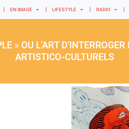
EN IMAGE
LIFESTYLE
RADIO
PLE » OU L’ART D’INTERROGER
ARTISTICO-CULTURELS