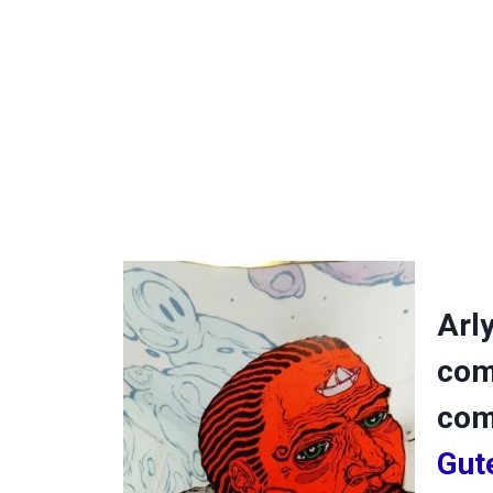
Arl
com
com
Gut