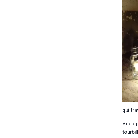
qui tr
Vous p
tourbi