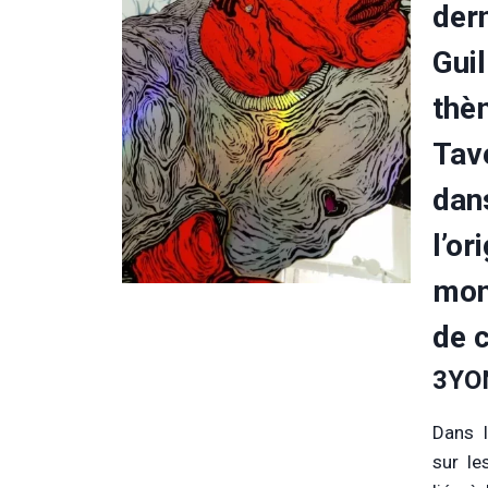
der
Gui
thèm
Tav
dans
l’or
mon
de c
3YO
Dans l
sur le