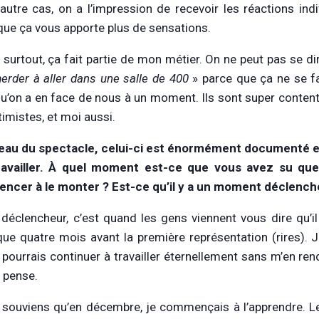
’autre cas, on a l’impression de recevoir les réactions indi
que ça vous apporte plus de sensations.
s surtout, ça fait partie de mon métier. On ne peut pas se di
rder à aller dans une salle de 400
» parce que ça ne se fa
u’on a en face de nous à un moment. Ils sont super contents
timistes, et moi aussi.
eau du spectacle, celui-ci est énormément documenté e
travailler. À quel moment est-ce que vous avez su qu
cer à le monter ? Est-ce qu’il y a un moment déclench
e déclencheur, c’est quand les gens viennent vous dire qu’
que quatre mois avant la première représentation (rires). J
e pourrais continuer à travailler éternellement sans m’en re
e pense.
souviens qu’en décembre, je commençais à l’apprendre. Le 