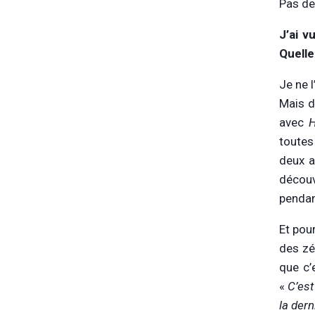
Pas de
J’ai v
Quelle
Je ne l
Mais d
avec
H
toutes
deux a
découv
pendan
Et pou
des zé
que c’
«
C’est
la dern