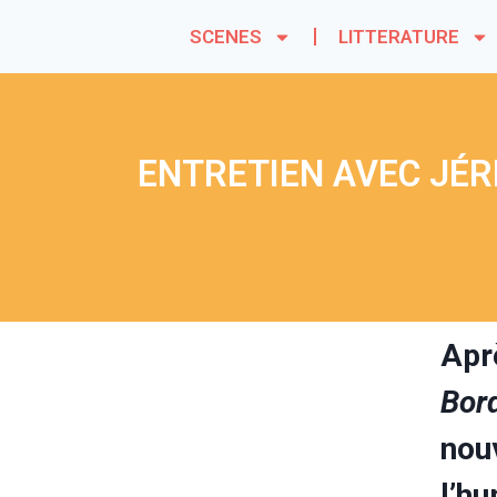
SCENES
LITTERATURE
ENTRETIEN AVEC JÉRÉ
Apr
Bor
nou
l’hu