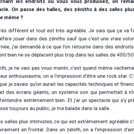
rnant les endroits où vous vous produisez, on remar
cle. On passe des halles, des zéniths à des salles plu
 le même ?
très différent et tout est très agréable. Je sais que ça va fa
préfère jouer dans des zéniths sauf que c’est une vraie vol
rnée, j’ai demandé à ce que l’on retourne dans des endroits
nt bien ne se déplacent plus trop dans les salles de 400/50
ith, je ne vais pas vous mentir, c’est quand même vacheme
 leur enthousiasme, on a l’impression d’être une rock star. C’
que je savais qu’on aurait les capacités techniques et finan
vait des écrans géants, un système son qui permettait à n
d’entendre extrêmement bien. Et j’ai un spectacle qui s’y pr
sse toujours au public, je me balade dans la salle…
es salles plus intimistes, ce qui est extrêmement agréable c’
 vraiment en frontal. Dans un zénith, on a l’impression d’en