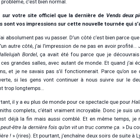
 problème, c’est bien normal.
u sur votre site officiel que la dernière de
Vends deux pi
s sont vos impressions sur cette nouvelle tournée qui s
’ai absolument pas vu passer. D’un côté c’est bien parce que 
’un autre côté, j’ai l’impression de ne pas en avoir profité… 
allelujah Bordel
, ça avait été fou parce que je découvrais
 ces grandes salles, avec autant de monde. Et quand j’ai écr
ns, et je ne savais pas s’il fonctionnerait. Parce qu’on s
erte, si les gens vont continuer à nous suivre sur le de
t trop longtemps…
rtant, il y a eu plus de monde pour ce spectacle que pour
Hal
niths complets, c’était vraiment incroyable. Donc je suis u
est déjà la fin mais aussi comblé. Et en même temps, je 
 peut-être la dernière fois qu’on vit un truc comme ça.
» Du co
ière !
» (rires). Et pourtant, j’enchaîne deux soirs de suite à 