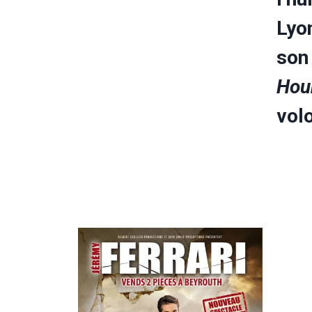
Lyo
son 
Hou
vol