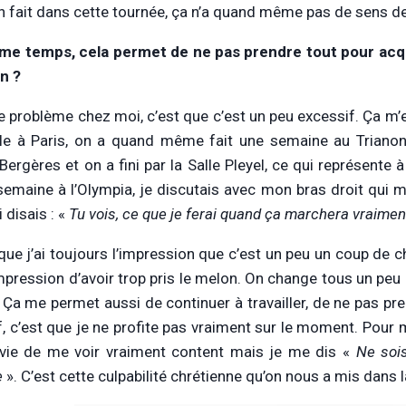
on fait dans cette tournée, ça n’a quand même pas de sens d
e temps, cela permet de ne pas prendre tout pour acqui
on ?
le problème chez moi, c’est que c’est un peu excessif. Ça m
e à Paris, on a quand même fait une semaine au Trianon,
 Bergères et on a fini par la Salle Pleyel, ce qui représente
a semaine à l’Olympia, je discutais avec mon bras droit qu
i disais : «
Tu vois, ce que je ferai quand ça marchera vraime
que j’ai toujours l’impression que c’est un peu un coup de c
impression d’avoir trop pris le melon. On change tous un pe
. Ça me permet aussi de continuer à travailler, de ne pas pr
f, c’est que je ne profite pas vraiment sur le moment. Pour 
vie de me voir vraiment content mais je me dis «
Ne sois
e
». C’est cette culpabilité chrétienne qu’on nous a mis dans l