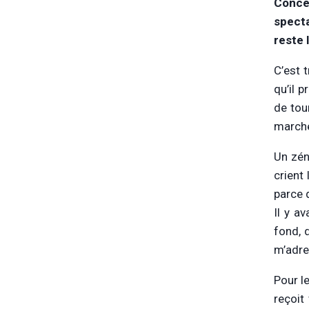
Conce
specta
reste
C’est 
qu’il 
de tou
marche
Un zén
crient
parce 
Il y a
fond, 
m’adre
Pour l
reçoit