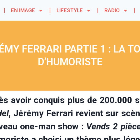
EN IMAGE
LIFESTYLE
RADIO
MY FERRARI PARTIE 1 : LA T
D’HUMORISTE
ès avoir conquis plus de 200.000 
del
, Jérémy Ferrari revient sur scè
veau one-man show :
Vends 2 pièc
moriste a choisi un thème plus lége