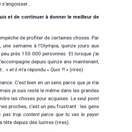
e s’angoisser…
s et de continuer à donner le meilleur de
’empêche de profiter de certaines choses. Par
 une semaine à l’Olympia, quinze jours aux
 à peu près 150 000 personnes. Et lorsque j’ai
i m’accompagne depuis quinze ans maintenant,
nt…
» et il m’a répondu «
Quoi ?!
» (rires).
hance. C’est bien en un sens parce que je n’ai
u mais je suis resté le même dans les grandes
endre les choses pour acquises. Le seul point
mes proches, c’est un peu frustrant : les gens
 pas trop content parce que tu vas le payer
a tête depuis des lustres (rires).