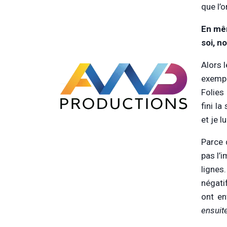
que l’
En mêm
soi, n
Alors 
exempl
Folies
fini l
et je lu
Parce 
pas l’
lignes
négati
ont en
ensuit