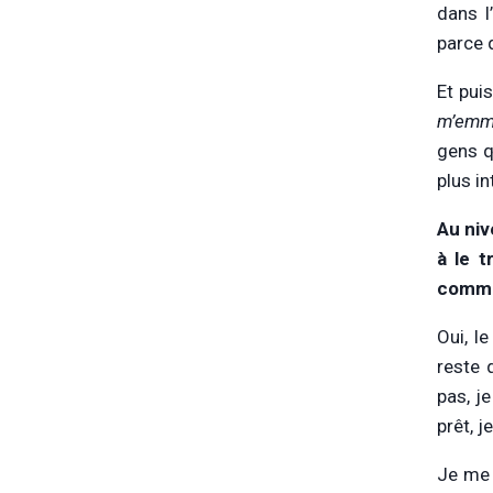
dans l
parce 
Et pui
m’emme
gens q
plus in
Au niv
à le 
commen
Oui, l
reste 
pas, j
prêt, j
Je me 