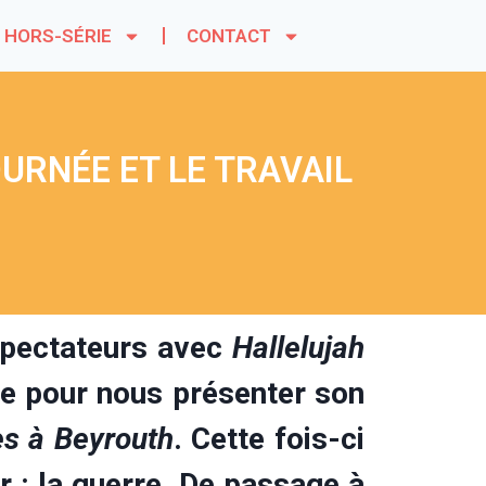
HORS-SÉRIE
CONTACT
OURNÉE ET LE TRAVAIL
spectateurs avec
Hallelujah
ne pour nous présenter son
es à Beyrouth
. Cette fois-ci
r : la guerre. De passage à