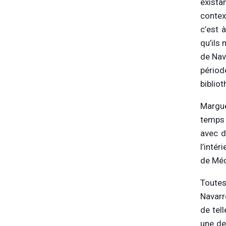
exista
contex
c’est 
qu’ils
de Nava
périod
biblio
Margue
temps 
avec d
l’inté
de Méd
Toutes
Navarr
de tel
une de