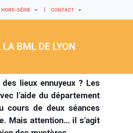
HORS-SÉRIE
CONTACT
 LA BML DE LYON
t des lieux ennuyeux ? Les
vec l’aide du département
 au cours de deux séances
 Mais attention… il s’agit
e bien des mystères…