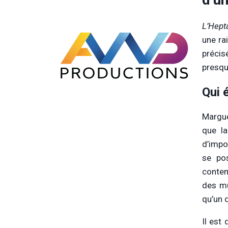
L’Hep
une ra
précis
presque
Qui 
Margue
que l
d’impo
se po
contem
des mu
qu’un 
Il est