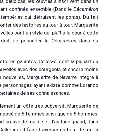
s deux cas, les œuvres s’inscrivent dans un
ouvent confinés ensemble (Dans le
Décaméron
tempéries qui détruisent les ponts). Du fait
onter des histoires au tour à tour. Marguerite
elles sont un style qui plaît à la cour à cette
e doit de posséder le
Décaméron
dans sa
toires galantes. Celles-ci sont la plupart du
ouvelles avec des bourgeois et encore moins
e nouvelles, Marguerite de Navarre intègre à
e des personnages ayant existé comme Lorenzo
certaines de ses connaissances.
alement un côté très subversif. Marguerite de
composé de 5 femmes ainsi que de 5 hommes,
 fait preuve de malice et d’audace quand, dans
Celle-ci doit faire traverser un bout de mer à