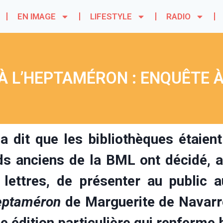
EN IMAGE
LIFESTYLE
RADIO
 L’HEPTAMÉRON : ENQUÊTE À
 a dit que les bibliothèques étaien
ds anciens de la BML ont décidé, a
 lettres, de présenter au public
eptaméron
de Marguerite de Navarre.
ne édition particulière qui renferm