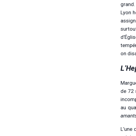
grand.
Lyon h
assign
surtou
d’Égli
tempér
on dis
L’He
Marguer
de 72 
incomp
au qua
amants
L’une 