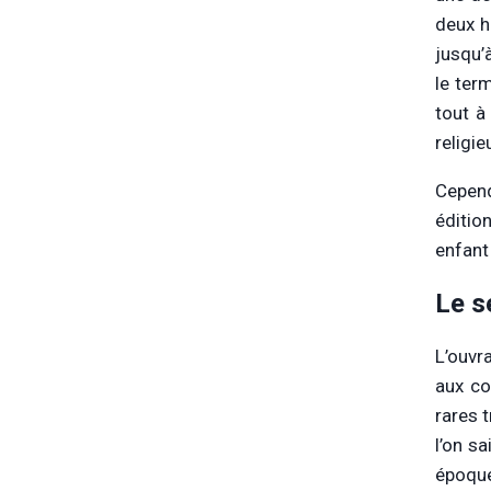
deux h
jusqu’
le ter
tout à
religie
Cepend
éditio
enfant
Le s
L’ouvr
aux co
rares t
l’on sa
époque