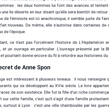
ommes : les deux hommes lui font des avances et tentent de
à une île déserte en leur disant qu’elle sera bientôt de retou
me de féministe est ici anachronique, il semble juste de fai
 fait nouveau. De même, elle s’autorise dans certaines de
ux de l’époque.
ant, ce n’est pas forcément l’histoire de
L’Heptaméron
en
n, et un ouvrage en particulier. L’ouvrage présenté par la 
 et pourtant donne encore du fil à retordre aux historiens d
ecret de Anne Spon
age est intéressant à plusieurs niveaux : il nous renseigne 
urants qui se développent au XVIe siècle. Le livre apparte
races de son existence. Elle fut la fille d’un riche commerça
it sur cette famille, c’est qu’il s’agit d’une famille protestan
, surtout à Lyon : c’est une ville chamboulée par les guerre