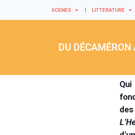
SCENES
LITTERATURE
DU DÉCAMÉRON À
Qui
fon
des
L’H
d’u