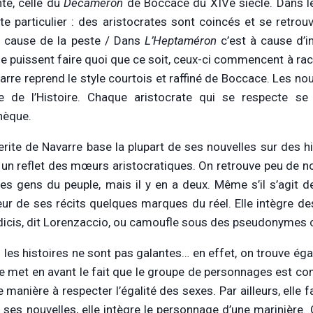
nte, celle du
Décaméron
de Boccace du XIVe siècle. Dans le
te particulier : des aristocrates sont coincés et se retr
à cause de la peste / Dans
L’Heptaméron
c’est à cause d’in
 ne puissent faire quoi que ce soit, ceux-ci commencent à rac
rre reprend le style courtois et raffiné de Boccace. Les nouv
e de l’Histoire. Chaque aristocrate qui se respecte s
thèque.
rite de Navarre base la plupart de ses nouvelles sur des his
un reflet des mœurs aristocratiques. On retrouve peu de n
es gens du peuple, mais il y en a deux. Même s’il s’agit d
rieur de ses récits quelques marques du réel. Elle intègr
icis, dit Lorenzaccio, ou camoufle sous des pseudonymes 
 les histoires ne sont pas galantes… en effet, on trouve ég
e met en avant le fait que le groupe de personnages est 
le manière à respecter l’égalité des sexes. Par ailleurs, elle
 ses nouvelles, elle intègre le personnage d’une marinière. 