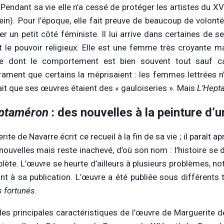
 Pendant sa vie elle n’a cessé de protéger les artistes du X
ein). Pour l’époque, elle fait preuve de beaucoup de volont
er un petit côté féministe. Il lui arrive dans certaines de 
t le pouvoir religieux. Elle est une femme très croyante 
se dont le comportement est bien souvent tout sauf ca
ament que certains la méprisaient : les femmes lettrées n
ait que ses œuvres étaient des « gauloiseries ». Mais
L’Hept
ptaméron
: des nouvelles à la peinture d’
ite de Navarre écrit ce recueil à la fin de sa vie ; il paraît
nouvelles mais reste inachevé, d’où son nom : l’histoire se 
lète. L’œuvre se heurte d’ailleurs à plusieurs problèmes,
nt à sa publication. L’œuvre a été publiée sous différent
 fortunés
.
des principales caractéristiques de l’œuvre de Marguerite d