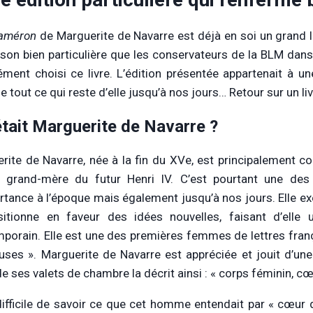
taméron
de Marguerite de Navarre est déjà en soi un grand liv
ison bien particulière que les conservateurs de la BLM dans
ément choisi ce livre. L’édition présentée appartenait à un
 tout ce qui reste d’elle jusqu’à nos jours… Retour sur un li
était Marguerite de Navarre ?
rite de Navarre, née à la fin du XVe, est principalement co
a grand-mère du futur Henri IV. C’est pourtant une de
rtance à l’époque mais également jusqu’à nos jours. Elle ex
sitionne en faveur des idées nouvelles, faisant d’ell
porain. Elle est une des premières femmes de lettres frança
ses ». Marguerite de Navarre est appréciée et jouit d’une
de ses valets de chambre la décrit ainsi : « corps féminin, c
 difficile de savoir ce que cet homme entendait par « cœur 