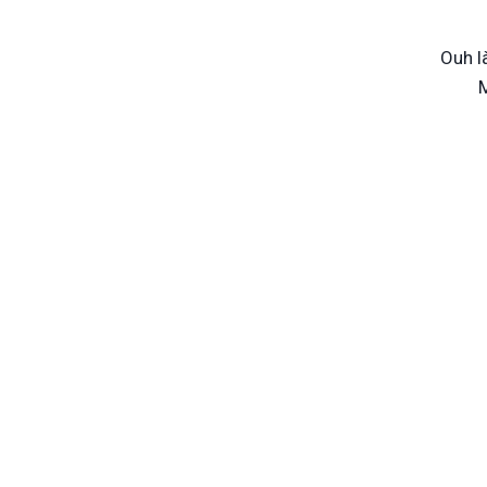
Ouh là
M