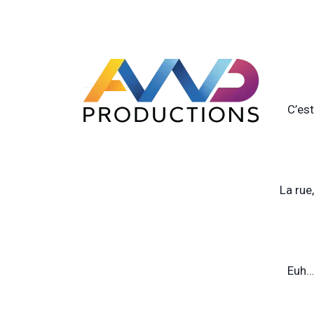
C’est
La rue
Euh… 