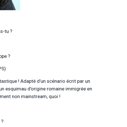
s-tu ?
ippe ?
PS)
antastique ! Adapté d’un scénario écrit par un
 d’un esquimau d’origine romaine immigrée en
lement non mainstream, quoi !
 ?