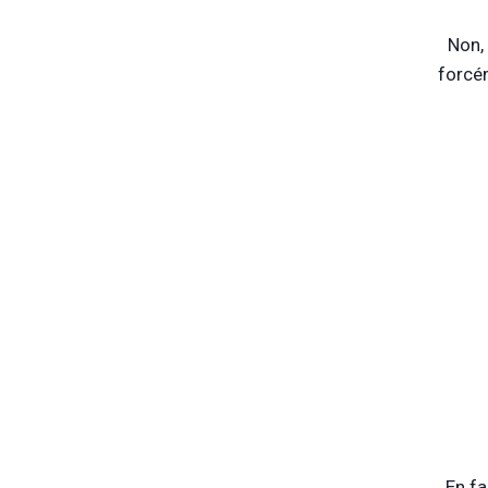
Non,
forcém
En fa