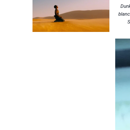
Dunk
blanc
S