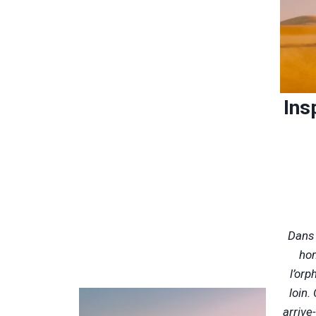
Ins
Dans 
hom
l’orp
loin.
arrive