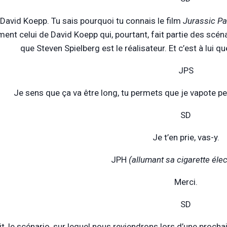
 David Koepp. Tu sais pourquoi tu connais le film
Jurassic Pa
ent celui de David Koepp qui, pourtant, fait partie des scén
que Steven Spielberg est le réalisateur. Et c’est à lui que
JPS
Je sens que ça va être long, tu permets que je vapote p
SD
Je t’en prie, vas-y.
JPH
(allumant sa cigarette éle
Merci.
SD
it, le scénario, sur lequel nous reviendrons lors d’une proch