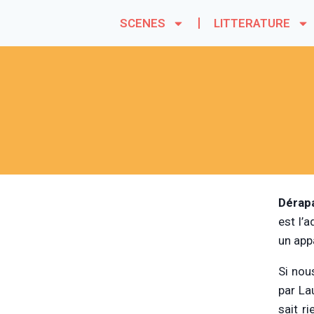
SCENES
LITTERATURE
Dérap
est l’
un app
Si nou
par La
sait r