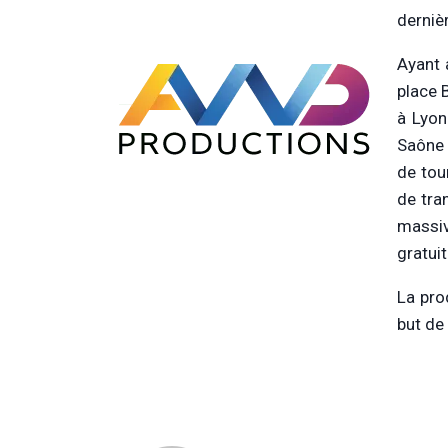
derniè
Ayant 
place 
à Lyon
Saône 
de tou
de tr
massiv
gratuit
La pro
but de