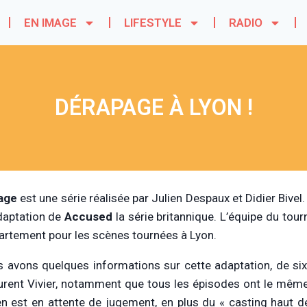
EN IMAGE
LIFESTYLE
RADIO
DÉRAPAGE À LYON !
age
est une série réalisée par Julien Despaux et Didier Bive
adaptation de
Accused
la série britannique. L’équipe du tour
artement pour les scènes tournées à Lyon.
s avons quelques informations sur cette adaptation, de si
urent Vivier, notamment que tous les épisodes ont le même
ien est en attente de jugement, en plus du « casting haut