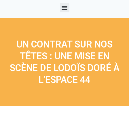
UN CONTRAT SUR NOS
TÊTES : UNE MISE EN
SCÈNE DE LODOÏS DORÉ À
L’ESPACE 44