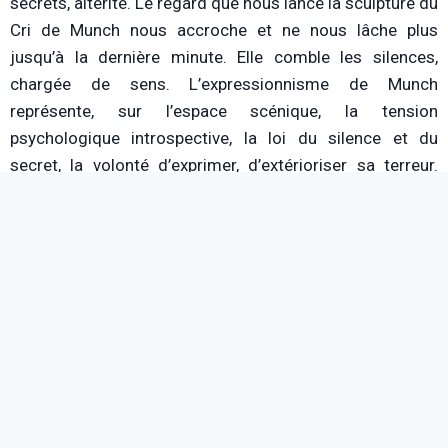
secrets, altérité. Le regard que nous lance la sculpture du
Cri de Munch nous accroche et ne nous lâche plus
jusqu’à la dernière minute. Elle comble les silences,
chargée de sens. L’expressionnisme de Munch
représente, sur l’espace scénique, la tension
psychologique introspective, la loi du silence et du
secret, la volonté d’exprimer, d’extérioriser sa terreur.
Tous ces éléments de l’expressionnisme de Munch
viennent en contrepoint du silence omniprésent, et des
non-dits. Ainsi, les arts se répondent, art du silence qui
est ici d’or, art de la mise en scène, art du jeu, et art
plastique. Tous ces éléments se mêlent, s’imbriquent et
répondent à l’esthétique de la sculpture, tout en
enroulement. Cet enroulement agit comme un tourbillon
de tourments, d’angoisse, de terreur, un cercle vicieux
auquel ni les personnages, ni le spectateur ne peuvent
échapper. La pièce demeure une boucle, où se répètent