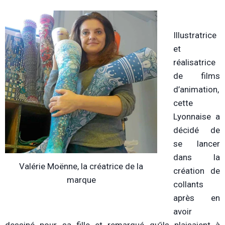
Illustratrice
et
réalisatrice
de films
d’animation,
cette
Lyonnaise a
décidé de
se lancer
dans la
Valérie Moënne, la créatrice de la
création de
marque
collants
après en
avoir
dessiné pour sa fille et remarqué qu’ils plaisaient à