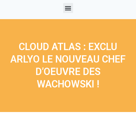
CLOUD ATLAS : EXCLU
ARLYO LE NOUVEAU CHEF
D’OEUVRE DES
WACHOWSKI !